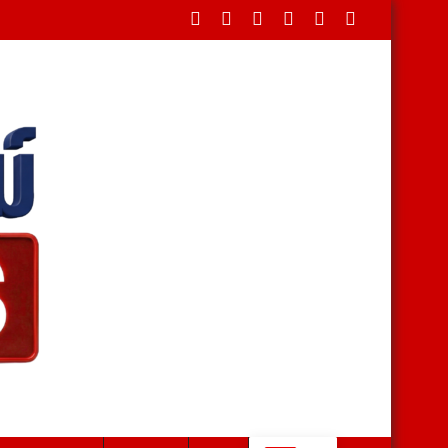
่า 40 บาท-ไอโฟนเพียบ สาวหอบเงิน 1.5 แสนติดสินบนตำรวจ สุดท้ายโดนร