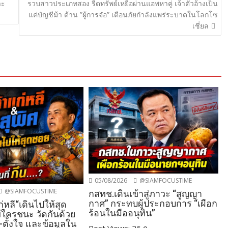
าะ
รวบสาวประเภทสอง รีดทรัพย์เหยื่อผ่านแอพหาคู่ เจ้าตัวอ้างเป็น
แค่บัญชีม้า ด้าน ”ผู้การจ๋อ” เตือนภัยกำลังแพร่ระบาดในโลกโซ
เชี่ยล
05/08/2026
@SIAMFOCUSTIME
@SIAMFOCUSTIME
กสทช.เดินเข้าสู่ภาวะ “สูญญา
กาศ” กระทบผู้ประกอบการ “เผือก
ก่หลี“เดินไปให้สุด
ร้อนในมืออนุทิน”
ใครชนะ วัดกันด้วย
น-ตั้งใจ และข้อมูลใน