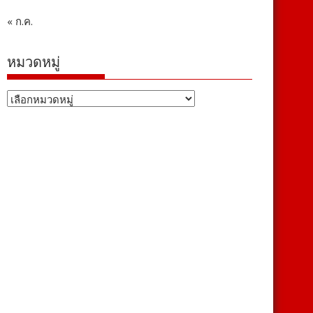
« ก.ค.
หมวดหมู่
หมวด
หมู่