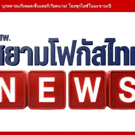
บุกทลายแก๊งคอลเซ็นเตอร์เวียดนาม! โยงซุกไอซ์ในมะขามเปียกยึดทองกว