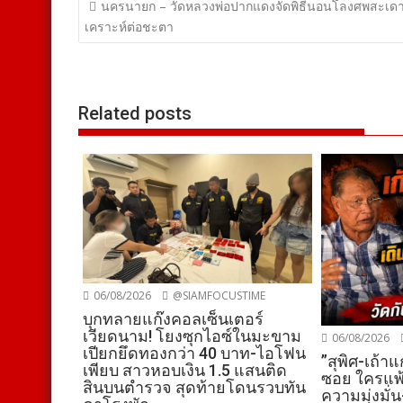
แนะแนว
นครนายก – วัดหลวงพ่อปากแดงจัดพิธีนอนโลงศพสะเด
เรื่อง
เคราะห์ต่อชะตา
Related posts
06/08/2026
@SIAMFOCUSTIME
บุกทลายแก๊งคอลเซ็นเตอร์
เวียดนาม! โยงซุกไอซ์ในมะขาม
06/08/2026
เปียกยึดทองกว่า 40 บาท-ไอโฟน
”สุพิศ-เถ้าแ
เพียบ สาวหอบเงิน 1.5 แสนติด
ซอย ใครแพ้
สินบนตำรวจ สุดท้ายโดนรวบทัน
ความมุ่งมั่