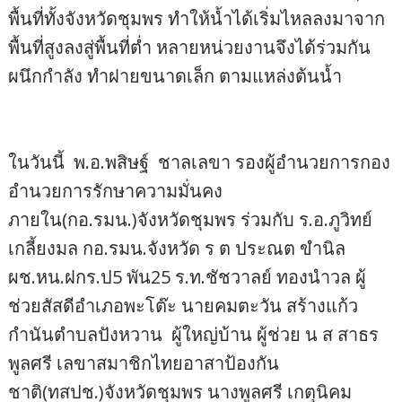
พื้นที่ทั้งจังหวัดชุมพร ทำให้น้ำได้เริ่มไหลลงมาจาก
พื้นที่สูงลงสู่พื้นที่ต่ำ หลายหน่วยงานจึงได้ร่วมกัน
ผนึกกำลัง ทำฝายขนาดเล็ก ตามแหล่งต้นน้ำ
ในวันนี้ พ.อ.พสิษฐ์ ชาลเลขา รองผู้อำนวยการกอง
อำนวยการรักษาความมั่นคง
ภายใน(กอ.รมน.)จังหวัดชุมพร ร่วมกับ ร.อ.ภูวิทย์
เกลี้ยงมล กอ.รมน.จังหวัด ร ต ประณต ขำนิล
ผช.หน.ฝกร.ป5 พัน25 ร.ท.ชัชวาลย์ ทองนำวล ผู้
ช่วยสัสดีอำเภอพะโต๊ะ นายคมตะวัน สร้างแก้ว
กำนันตำบลปังหวาน ผู้ใหญ่บ้าน ผู้ช่วย น ส สาธร
พูลศรี เลขาสมาชิกไทยอาสาป้องกัน
ชาติ(ทสปช.)จังหวัดชุมพร นางพูลศรี เกตุนิคม