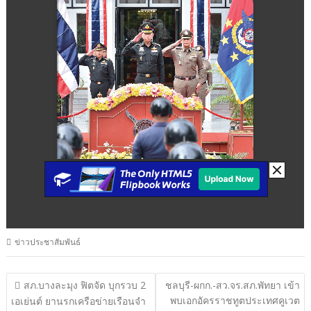
ข่าวประชาสัมพันธ์
แนะแนว
สภ.บางละมุง ฟิตจัด บุกรวบ 2
ชลบุรี-ผกก.-สว.จร.สภ.พัทยา เข้า
พบเอกอัครราชทูตประเทศคูเวต
เรื่อง
เอเย่นต์ ยานรกเครือข่ายเรือนจำ