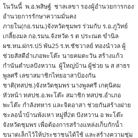
ในวันนี้ พ.อ.พสิษฐ์ ชาลเลขา รองผู้อำนวยการกอง
อำนวยการรักษาความมั่นคง
ภายใน(กอ.รมน.)จังหวัดชุมพร ร่วมกับ ร.อ.ภูวิทย์
เกลี้ยงมล กอ.รมน.จังหวัด ร ต ประณต ขำนิล
ผช.หน.ฝกร.ป5 พัน25 ร.ท.ชัชวาลย์ ทองนำวล ผู้
ช่วยสัสดีอำเภอพะโต๊ะ นายคมตะวัน สร้างแก้ว
กำนันตำบลปังหวาน ผู้ใหญ่บ้าน ผู้ช่วย น ส สาธร
พูลศรี เลขาสมาชิกไทยอาสาป้องกัน
ชาติ(ทสปช.)จังหวัดชุมพร นางพูลศรี เกตุนิคม
หัวหน้า ทสปช.อ.พะโต๊ะ สมาชิก ทสปช.อำเภอ
พะโต๊ะ กำลังทหาร และจิตอาสา ช่วยกันสร้างฝาย
ชะลอน้ำบ้านพังเหา หมู่ที่2ต ปังหวาน อ พะโต๊ะ
จังหวัดชุมพร เพื่อต้องการสร้างแหล่งเก็บกักน้ำ
ขนาดเล็กไว้ให้ประชาชนได้ใช้ และสร้างความชุ่ม