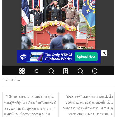
ข่าวทั่วไทย
แนะแนว
สืบนครบาลวางแผนรวบ คุณ
“พัชรวาท” ออกประกาศแต่งตั้ง
องค์กรปกครองส่วนท้องถิ่นเป็น
เรื่อง
หมอ(ทิพย์)ปลา อ้างเป็นศัลยแพทย์
พนักงานเจ้าหน้าที่ ตาม พ.ร.บ. อุ
ระบบสมองตุ๋นบุคคลากรทางการ
ทยานฯและ พ.รบ. สงวนและ
แพทย์และข้าราชการ สูญเงิน