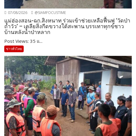
07/08/2026
@SIAMFOCUSTIME
แม่ฮ่องสอน-ฉก.สิงหนาท ร่วมเข้าช่วยเหลือฟื้นฟู ‘วัดป่า
ถ้ำวัว’ – เคลียสิ่งกีดขวางใต้สะพาน บรรเทาทุกข์ชาว
บ้านหลังน้ำป่าหลาก
Post Views: 35 แ...
ข่าวทั่วไทย