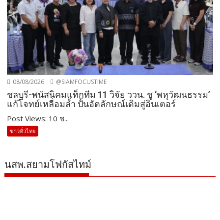
08/08/2026
@SIAMFOCUSTIME
ชลบุรี-พนัสนิคมแท็กทีม 11 วิจัย ววน. ชู ‘พหุวัฒนธรรม’
แก้โจทย์เหลื่อมล้ำ ปั้นอัตลักษณ์เดิมสู่อินเตอร์
Post Views: 10 ช...
ข่าวทั่วไทย
นสพ.สยามโฟกัสไทม์