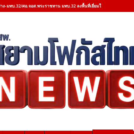
าง-มทบ.32/ศอ.จอส.พระราชทาน มทบ.32 ลงพื้นที่เยี่ยมให้กำลังใจผู้ป่วย