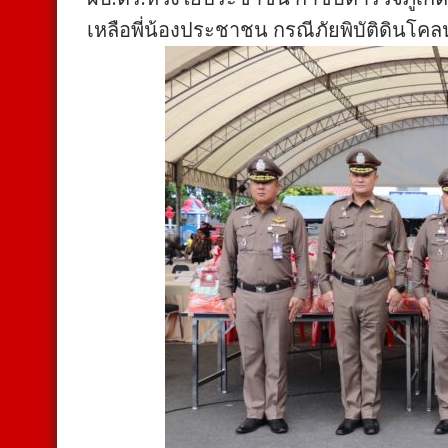
เหลือพี่น้องประชาชน กรณีภัยพิบัติดินโคลน