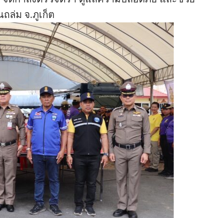
ถล่ม จ.ภูเก็ต