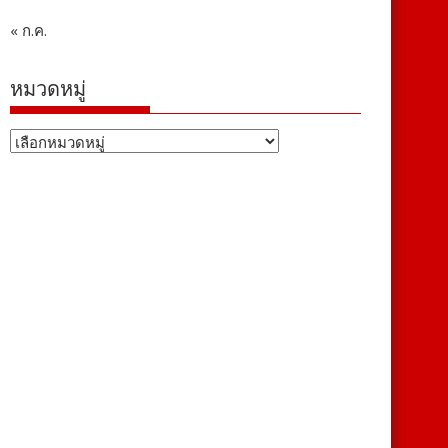
« ก.ค.
หมวดหมู่
หมวด
หมู่