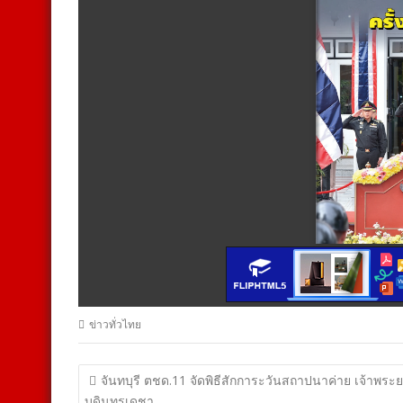
ข่าวทั่วไทย
แนะแนว
จันทบุรี ตชด.11 จัดพิธีสักการะวันสถาปนาค่าย เจ้าพระ
บดินทรเดชา