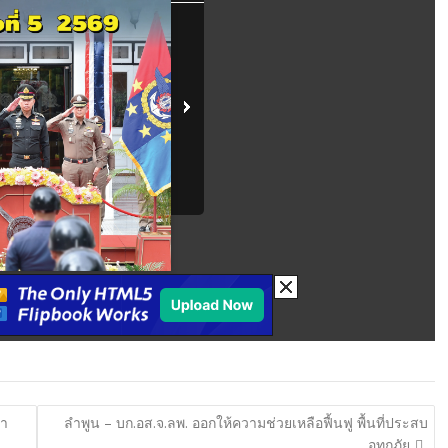
ยา
ลำพูน – บก.อส.จ.ลพ. ออกให้ความช่วยเหลือฟื้นฟู พื้นที่ประสบ
อุทกภัย