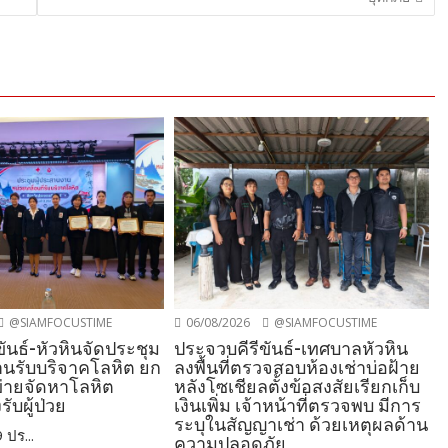
@SIAMFOCUSTIME
06/08/2026
@SIAMFOCUSTIME
ันธ์-หัวหินจัดประชุม
ประจวบคีรีขันธ์-เทศบาลหัวหิน
านรับบริจาคโลหิต ยก
ลงพื้นที่ตรวจสอบห้องเช่าบ่อฝ้าย
ข่ายจัดหาโลหิต
หลังโซเชียลตั้งข้อสงสัยเรียกเก็บ
ับผู้ป่วย
เงินเพิ่ม เจ้าหน้าที่ตรวจพบ มีการ
ระบุในสัญญาเช่า ด้วยเหตุผลด้าน
 ปร...
ความปลอดภัย