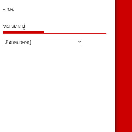
« ก.ค.
หมวดหมู่
หมวด
หมู่