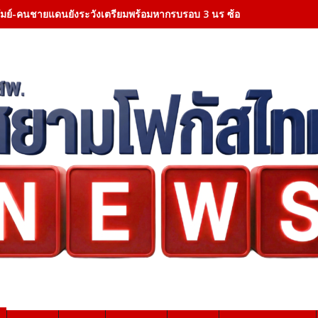
ีรัมย์-คนชายแดนยังระวังเตรียมพร้อมหากรบรอบ 3 นร ซ้อมอพยพประจำ