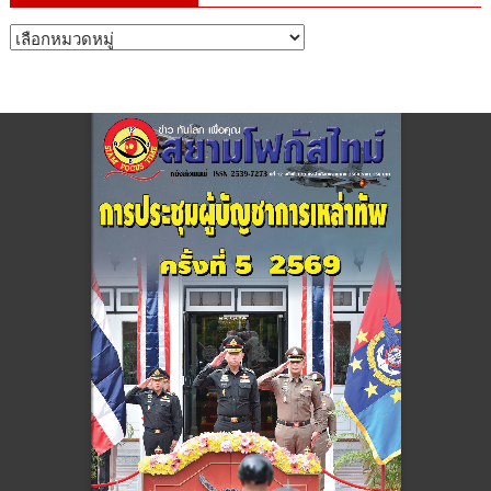
หมวด
หมู่