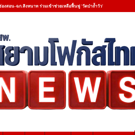
ฮ่องสอน-ฉก.สิงหนาท ร่วมเข้าช่วยเหลือฟื้นฟู ‘วัดป่าถ้ำวัว’ – เคลียสิ่งกี