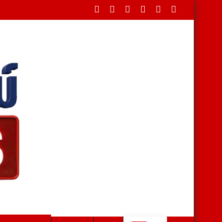
ดขวางใต้สะพาน บรรเทาทุกข์ชาวบ้านหลังน้ำป่าหลาก