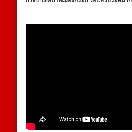
กระบี่-เทศบาลเมืองกระบี่ รื้อแล้วประติม