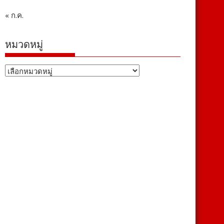
« ก.ค.
หมวดหมู่
หมวด
หมู่