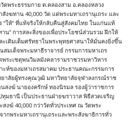
68 ที่วัดพระธรรมกาย ต.คลองสาม อ.คลองหลวง
าสังฆทาน 40,000 วัด แด่พระมหาเถรานุเถระ และ
ให้” ที่แท้จริงให้กลับคืนสู่สังคมไทย ในแก่นแท้
าน” การสละสิ่งของเพื่อประโยชน์ส่วนรวม ฝึกให้
เติมเต็มศรัทธาในพระพุทธศาสนาให้มั่นคงยิ่งขึ้น
คุณสมเด็จพระมหาธีราจารย์ กรรมการมหาเถร
ัดพระเชตุพนวิมลมังคลารามราชวรมหาวิหาร
าะห์ของมหาเถรสมาคม ประธานคณะกรรมการ
ัยผู้ทรงคุณวุฒิ มหาวิทยาลัยจุฬาลงกรณ์ราช
นสงฆ์ นายองครักษ์ ทองนิรมล รองผู้ว่าราชการ
ัดปทุมธานี เป็นประธานฝ่ายฆราวาส พิธีสวดเจริญ
งฆ์ 40,000 กว่าวัดทั่วประเทศ ณ วัดพระ
จากพระมหาเถรานุเถระและพระสังฆาธิการทั่ว