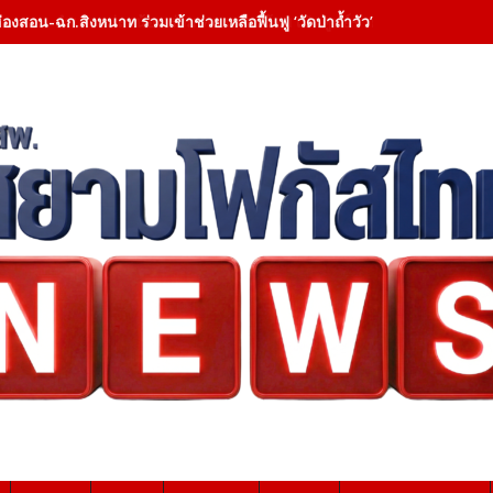
ฮ่องสอน-อำเภอแม่ลาน้อย ร่วม ทต.แม่ลาน้อย เปิดศูนย์ช่วยเหลือผู้สูญหายทางน