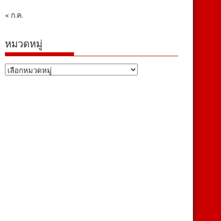
« ก.ค.
หมวดหมู่
หมวด
หมู่