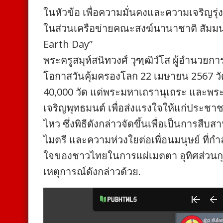
ในหัวข้อ เพื่อความมั่นคงและความเจริญรุ
ในส่วนเครือข่ายคณะสงฆ์นานาชาติ สัมม
Earth Day”
พระครูสมุห์สนิทวงศ์ วุฑฺฒิวํโส ผู้อำนวย
โอกาสวันคุ้มครองโลก 22 เมษายน 2567 ว
40,000 วัด แด่พระมหาเถรานุเถระ และพระส
เจริญพุทธมนต์ เพื่อส่งแรงใจให้แก่ประชา
ไหว ซึ่งพิธีดังกล่าวจัดขึ้นเพื่อเป็นการ
ไมตรี และความห่วงใยต่อเพื่อนมนุษย์ ที่
ใจของชาวไทยในการแผ่เมตตา อุทิศส่วนกุศลใ
เหตุการณ์ดังกล่าวด้วย.