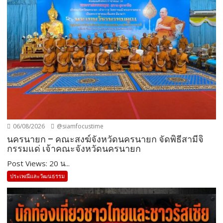
06/08/2026
@siamfocustime
นครนายก – คณะสงฆ์จังหวัดนครนายก จัดพิธีสามีจิ
กรรมแด่ เจ้าคณะจังหวัดนครนายก
Post Views: 20 น...
ประเพณีและวัฒนธรรม