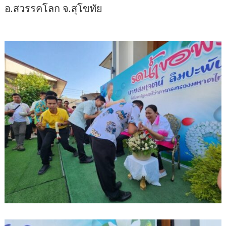
อ.สวรรคโลก จ.สุโขทัย