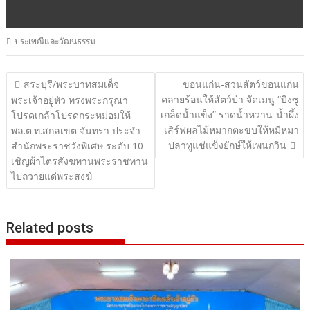
ประเพณีและวัฒนธรรม
แนะแนว
สระบุรี/พระบาทสมเด็จ
ขอนแก่น-สวนสัตว์ขอนแก่น
คลายร้อนให้สัตว์ป่า จัดเมนู “บิงซู
เรื่อง
พระเจ้าอยู่หัว ทรงพระกรุณา
เกล็ดน้ำแข็ง” ราดน้ำหวาน-น้ำผึ้ง
โปรดเกล้าโปรดกระหม่อมให้
เสิร์ฟผลไม้หมากตะขบให้หมีหมา
พล.ต.ท.สกลเขต จันทรา ประจำ
ปลาทูแช่แข็งยักษ์ให้เพนกวิน
สำนักพระราชวังพิเศษ ระดับ 10
เชิญผ้าไตรสังฆทานพระราชทาน
ไปถวายแด่พระสงฆ์
Related posts