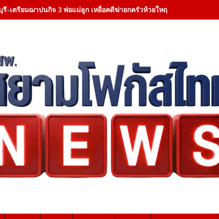
ุรี-เตรียมฌาปนกิจ 3 พ่อแม่ลูก เหยื่อคดีฆ่ายกครัวห้วยใหญ่ ผู้ว่าฯ ชลบุรีเป็