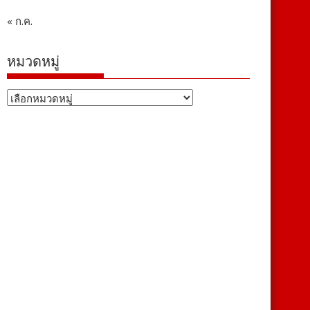
« ก.ค.
หมวดหมู่
หมวด
หมู่