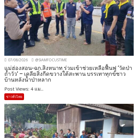
07/08/2026
@SIAMFOCUSTIME
แม่ฮ่องสอน-ฉก.สิงหนาท ร่วมเข้าช่วยเหลือฟื้นฟู ‘วัดป่า
ถ้ำวัว’ – เคลียสิ่งกีดขวางใต้สะพาน บรรเทาทุกข์ชาว
บ้านหลังน้ำป่าหลาก
Post Views: 4 แม...
ข่าวทั่วไทย