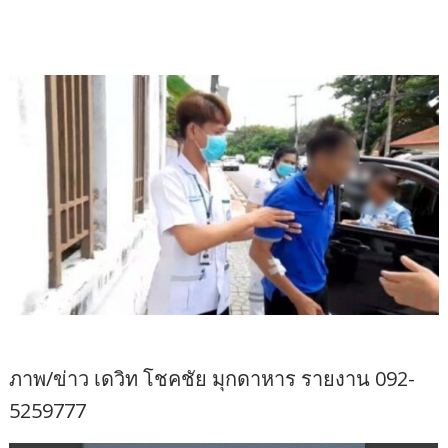
ภาพ​/ข่าว​ เด​วิท​ โชคชัย​ มุกดาหาร​ รายงาน​ 092-
5259777​