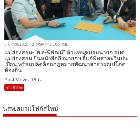
07/08/2026
@SIAMFOCUSTIME
แม่ฮ่องสอน-“พงษ์พิพัฒน์” ตัวแทนชมรมนายก อบต.
แม่ฮ่องสอน ยื่นหนังสือถึงนายกฯ จี้แก้พิษสาละวินปน
เปื้อน พร้อมปลดล็อกกฎหมายพัฒนาสาธารณูปโภค
ท้องถิ่น
Post Views: 13 แ...
ข่าวทั่วไทย
นสพ.สยามโฟกัสไทม์