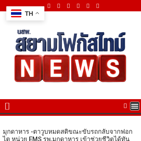
Skip
to
TH
content
มุกดาหาร​ -​ตาวูบหมดสติขณะขับรถกลับจากฟอก
ไต หน่วย EMS รพ.มุกดาหาร เข้าช่วยชีวิตได้ทัน