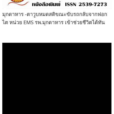
มุกดาหาร​ -​ตาวูบหมดสติขณะขับรถกลับจากฟอก
ไต หน่วย EMS รพ.มุกดาหาร เข้าช่วยชีวิตได้ทัน