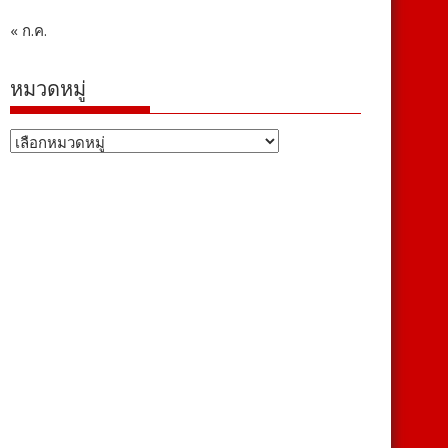
« ก.ค.
หมวดหมู่
หมวด
หมู่