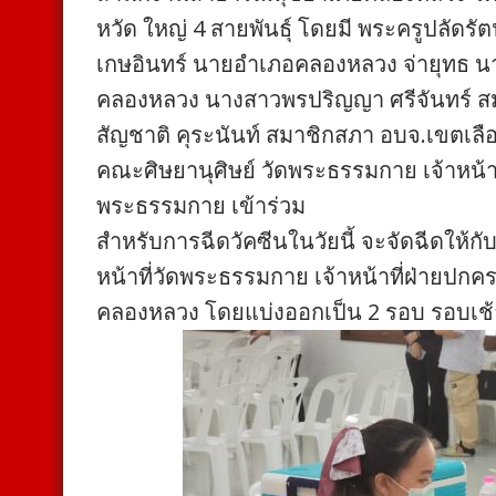
หวัด ใหญ่ 4 สายพันธุ์ โดยมี พระครูปลัดร
เกษอินทร์ นายอำเภอคลองหลวง จ่ายุทธ นาย
คลองหลวง นางสาวพรปริญญา ศรีจันทร์ สมา
สัญชาติ คุระนันท์ สมาชิกสภา อบจ.เขตเลื
คณะศิษยานุศิษย์ วัดพระธรรมกาย เจ้าหน้า
พระธรรมกาย เข้าร่วม
สำหรับการฉีดวัคซีนในวัยนี้ จะจัดฉีดให
หน้าที่วัดพระธรรมกาย เจ้าหน้าที่ฝ่ายปกครอ
คลองหลวง โดยแบ่งออกเป็น 2 รอบ รอบเช้