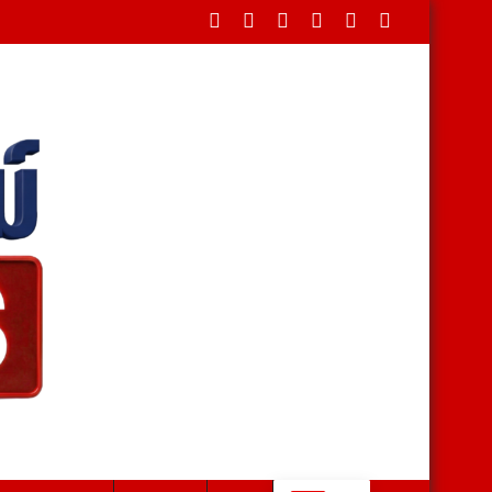
ยักษ์ ขึ้นวัด ฮือฮาเลขหางประทัดตรงกัน นักเสี่ยงโชคแห่กว้านซื้อเกลี้ย