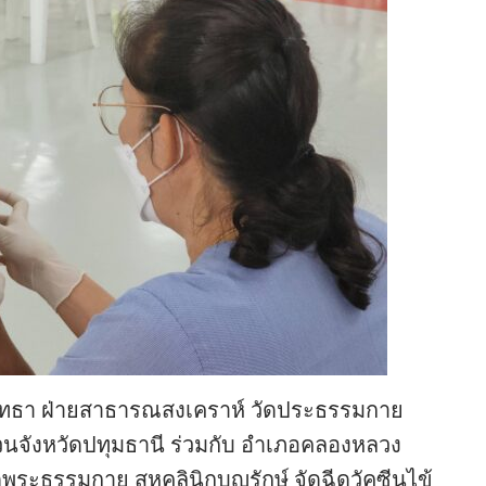
ูกศรัทธา ฝ่ายสาธารณสงเคราห์ วัดประธรรมกาย
วนจังหวัดปทุมธานี ร่วมกับ อำเภอคลองหลวง
ะธรรมกาย สหคลินิกบุญรักษ์ จัดฉีดวัคซีนไข้