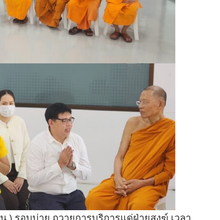
 น.) รอบบ่าย ถวายการบริการแด่ฝ่ายสงฆ์ เวลา