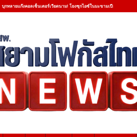
สมุทรสงคราม- ศรัทธาหลอมรวมพลัง ชาวบ้านกว่า 300 คนอัญเชิญ แม่ตะเคียน