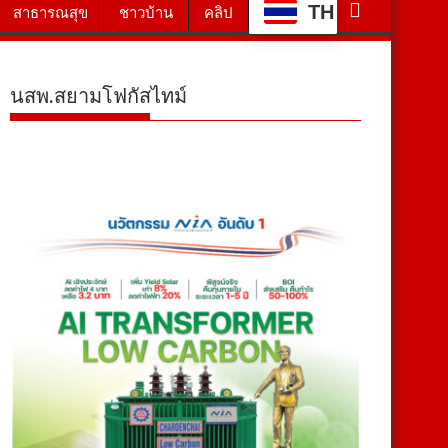
TH
สาธารณสุข
ชาวบ้าน
คลิป
นสพ.สยามโฟกัสไทม์