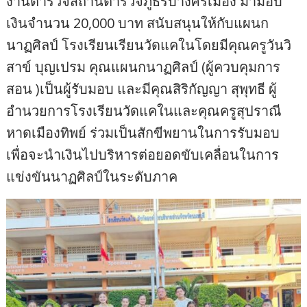
งานตำรวจสถานีตำรวจภูธรบางศรีเมือง มามอบ
เงินจำนวน 20,000 บาท สนับสนุนให้กับแผนก
นาฏศิลป์ โรงเรียนเรียนวัดแคในโดยมีคุณครูวันวิ
สาข์ บุญเปรม คุณแผนกนาฏศิลป์ (ผู้ควบคุมการ
สอน )เป็นผู้รับมอบ และมีคุณสิริกัญญา สุพุทธี ผู้
อำนวยการโรงเรียนวัดแคในและคุณครูสุปราณี
หาดเมืองทิพย์ ร่วมเป็นสักขีพยานในการรับมอบ
เพื่อจะนำเงินไปบริหารต่อยอดขับเคลื่อนในการ
แข่งขันนาฏศิลป์ในระดับภาค