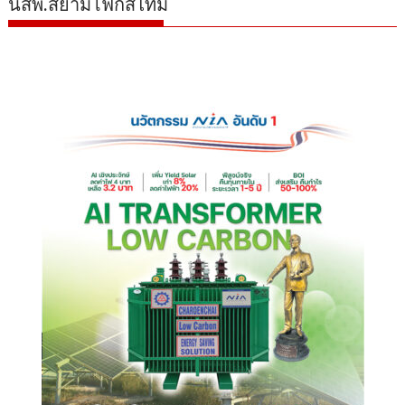
นสพ.สยามโฟกัสไทม์