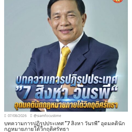
07/08/2026
@siamfocustime
บทความการปฏิรูปประเทศ ”7 สิงหา วันรพี“ อุดมคตินัก
กฎหมายภายใต้วิกฤติศรัทธา