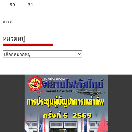
30
31
« ก.ค.
หมวดหมู่
หมวด
หมู่