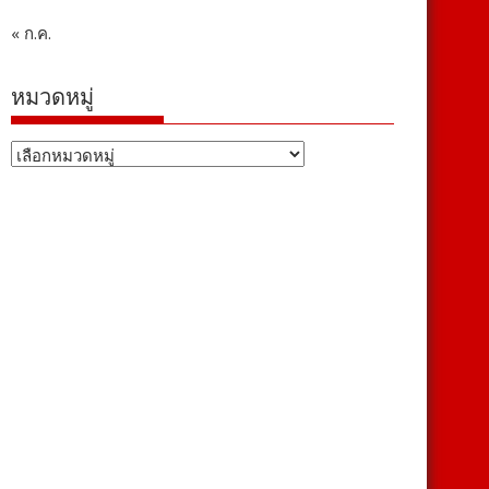
« ก.ค.
หมวดหมู่
หมวด
หมู่