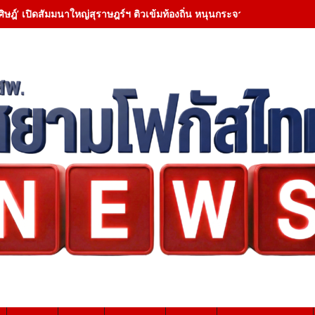
ศิษฎ์’ เปิดสัมมนาใหญ่สุราษฎร์ฯ ติวเข้มท้องถิ่น หนุนกระจายอำนาจ ชูยึดป