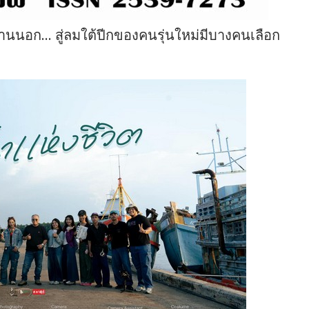
้านนอก… สู่ลมใต้ปีกของคนรุ่นใหม่มีบางคนเลือก