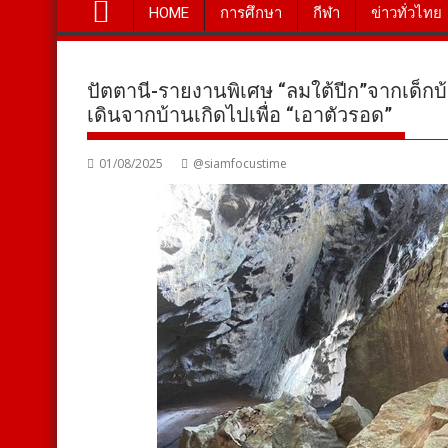
HOME
การศึกษา
กีฬา
ข่าวทั่วไทย
ปัตตานี-รายงานพิเศษ “ลมใต้ปีก”จากเด็กบ
เดินจากบ้านเกิดไปเพื่อ “เอาตัวรอด”
01/08/2025
@siamfocustime