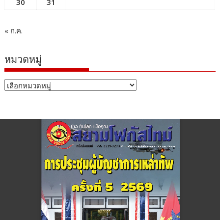
30
31
« ก.ค.
หมวดหมู่
หมวด
หมู่