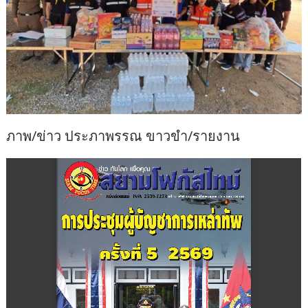
ภาพ/ข่าว ประภาพรรณ ขาวขำ/รายงาน