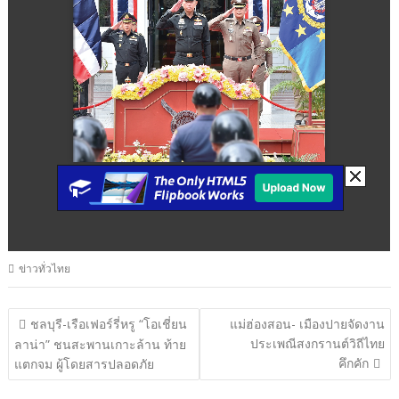
ข่าวทั่วไทย
แนะแนว
ชลบุรี-เรือเฟอร์รี่หรู “โอเชี่ยน
แม่ฮ่องสอน- เมืองปายจัดงาน
ประเพณีสงกรานต์วิถีไทย
เรื่อง
ลาน่า” ชนสะพานเกาะล้าน ท้าย
คึกคัก
แตกจม ผู้โดยสารปลอดภัย