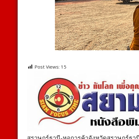
Post Views:
15
สุราษฎร์ธานี-หอการค้าจังหวัดสุราษฎร์ธานี