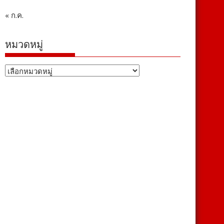
« ก.ค.
หมวดหมู่
หมวด
หมู่