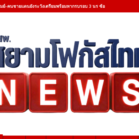
ีรัมย์-คนชายแดนยังระวังเตรียมพร้อมหากรบรอบ 3 นร ซ้อมอพยพประจำ