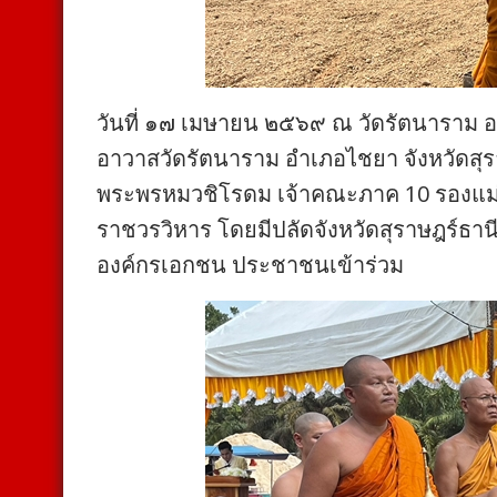
วันที่ ๑๗ เมษายน ๒๕๖๙ ณ วัดรัตนาราม อ 
อาวาสวัดรัตนาราม อำเภอไชยา จังหวัดส
พระพรหมวชิโรดม เจ้าคณะภาค 10 รองแม
ราชวรวิหาร โดยมีปลัดจังหวัดสุราษฎร์ธานี
องค์กรเอกชน ประชาชนเข้าร่วม