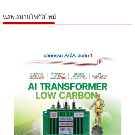
นสพ.สยามโฟกัสไทม์