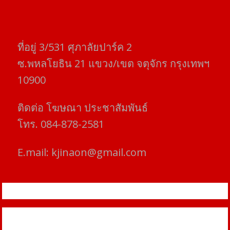
ที่อยู่​ 3/531​ ศุภาลัยปาร์ค​ 2
ซ.พหลโยธิน​ 21​ แขวง/เขต​ จตุจักร​ กรุงเทพฯ
10900
ติดต่อ​ โฆษณา​ ประชาสัมพันธ์
โทร​. 084-878-2581
E.mail:
kjinaon@gmail.com
สยามโฟกัสไทม์ © ข่าว ทันโลก เพื่อคุณ
Proudly powered by WordPress
|
Theme: SuperMag by
Acme
Themes