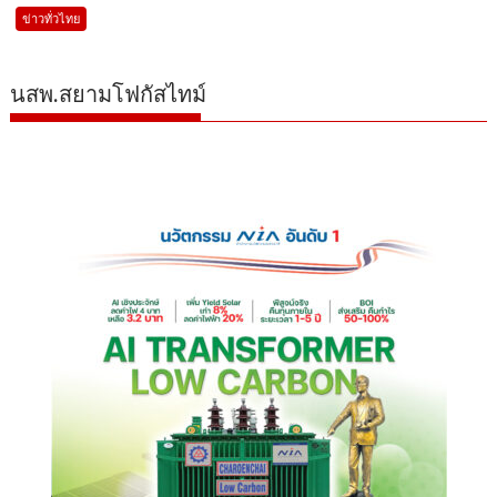
ข่าวทั่วไทย
นสพ.สยามโฟกัสไทม์