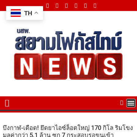
Skip
to
TH
content
บึงกาฬ-เดือด! ยึดยาไอซ์ล็อตใหญ่ 170 กิโล ริมโขง
มูลค่ากว่า 5.1 ล้าน ซุก 7 กระสอบรอขนเข้า