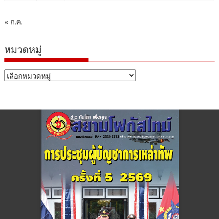
« ก.ค.
หมวดหมู่
หมวด
หมู่