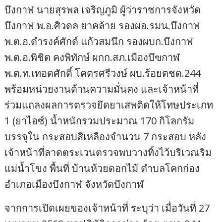
บึงกาฬ นายสุรพล เจริญภูมิ ผู้ว่าราชการจังหวัด
บึงกาฬ พ.อ.ศิวดล ยาคล้าย รองผอ.รมน.บึงกาฬ
พ.ต.อ.ดำรงค์ศักด์ แก้วสมนึก รองผบก.บึงกาฬ
พ.ต.อ.พิชิต คงพิทักษ์ ผกก.สภ.เมืองบึฃกาฬ
พ.ต.ท.เทอดศักดิ์ โคตรศรีวงษ์ ผบ.ร้อยตชด.244
พร้อมหน่วยงานด้านความมั่นคง และเจ้าหน้าที่
ร่วมแถลงผลการตรวจยึดยาเสพติดให้โทษประเภท
1 (ยาไอซ์) น้ำหนักรวมประมาณ 170 กิโลกรัม
บรรจุใน กระสอบสีเหลืองจำนวน 7 กระสอบ หลัง
เจ้าหน้าที่ลาดตระเวนตรวจพบวางทิ้งไว้บริเวณริม
แม่น้ำโขง พื้นที่ บ้านห้วยดอกไม้ ตำบลโคกก่อง
อำเภอเมืองบึงกาฬ จังหวัดบึงกาฬ
จากการเปิดเผยของเจ้าหน้าที่ ระบุว่า เมื่อวันที่ 27