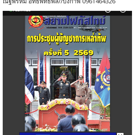
ณฐพรหม อิทธิพัทธ์พล//บึงกาฬ 0961464326