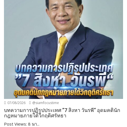
07/08/2026
@siamfocustime
บทความการปฏิรูปประเทศ ”7 สิงหา วันรพี“ อุดมคตินัก
กฎหมายภายใต้วิกฤติศรัทธา
Post Views: 8 นา...