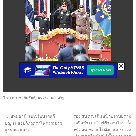
,
ข่าวประชาสัมพันธ์
หน่วยงานภาครัฐ
แนะแนว
ปทุมธานี รฟท.รับปากแก้
รอง ผบ.ตร. เดินหน้าปราบปราม
เครือข่ายบุหรี่ไฟฟ้าออนไลน์ สั่ง
เรื่อง
ปัญหา สยบวิกฤตรถไฟความเร็ว
บช.สอท. ทลายโกดังย่านประเวศ
สูงคลองหลวง