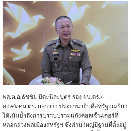
พล.ต.อ.ธัชชัย ปิตะนีละบุตร รอง ผบ.ตร./
ผอ.ศตคม.ตร. กล่าวว่า ประธานาธิบดีสหรัฐอเมริกา
ได้เน้นย้ำถึงการปราบปรามแก๊งคอลเซ็นเตอร์ที่
หลอกลวงพลเมืองสหรัฐฯ ซึ่งส่วนใหญ่มีฐานที่ตั้งอยู่