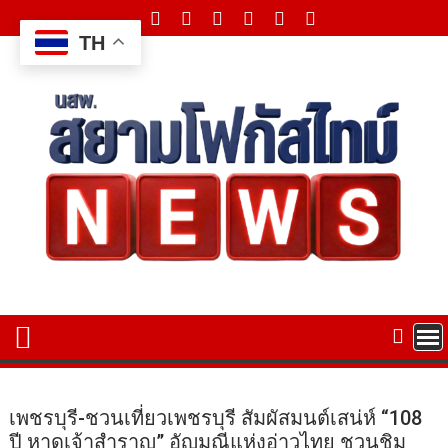
Skip
to
TH
content
เพชรบุรี-ชวนเที่ยวเพชรบุรี สัมผัสมนต์เสน่ห์ “108
ปี หาดเจ้าสำราญ” อัญมณีแห่งอ่าวไทย ชวนชิม