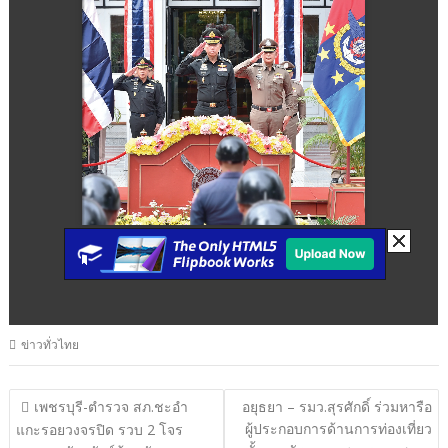
ข่าวทั่วไทย
แนะแนว
เพชรบุรี-ตำรวจ สภ.ชะอำ
อยุธยา – รมว.สุรศักดิ์ ร่วมหารือ
ผู้ประกอบการด้านการท่องเที่ยว
เรื่อง
แกะรอยวงจรปิด รวบ 2 โจร