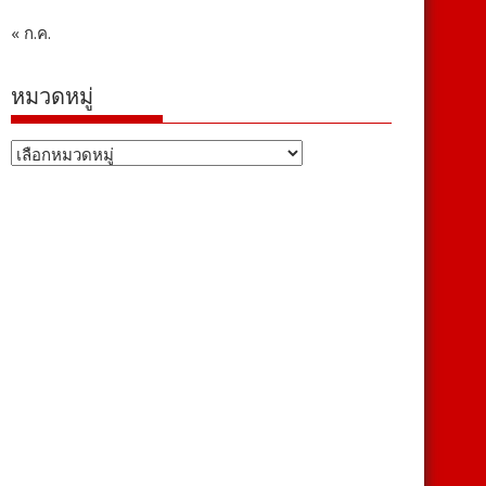
« ก.ค.
หมวดหมู่
หมวด
หมู่