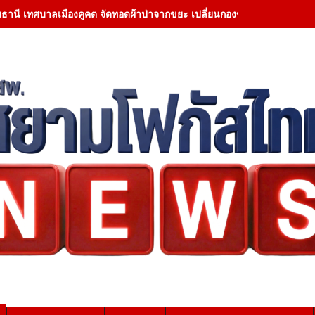
มธานี เทศบาลเมืองคูคต จัดทอดผ้าป่าจากขยะ เปลี่ยนกองขยะเป็นกองบุญ