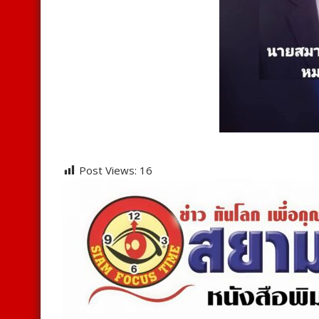
Post Views:
16