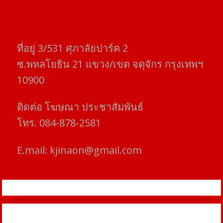
ที่อยู่​ 3/531​ ศุภาลัยปาร์ค​ 2
ซ.พหลโยธิน​ 21​ แขวง/เขต​ จตุจักร​ กรุงเทพฯ
10900
ติดต่อ​ โฆษณา​ ประชาสัมพันธ์
โทร​. 084-878-2581
E.mail:
kjinaon@gmail.com
สยามโฟกัสไทม์ © ข่าว ทันโลก เพื่อคุณ
Proudly powered by WordPress
|
Theme: SuperMag by
Acme
Themes