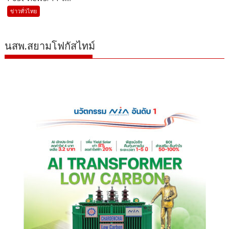
ข่าวทั่วไทย
นสพ.สยามโฟกัสไทม์