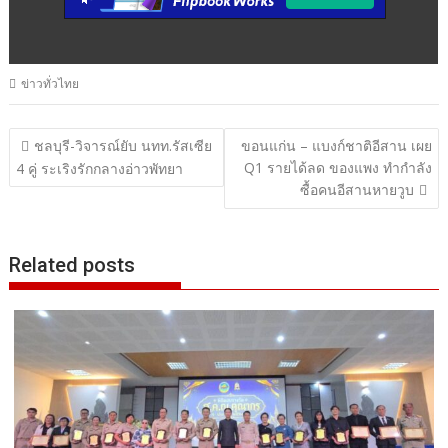
ข่าวทั่วไทย
แนะแนว
ชลบุรี-วิจารณ์ยับ นทท.รัสเซีย
ขอนแก่น – แบงก์ชาติอีสาน เผย
Q1 รายได้ลด ของแพง ทำกำลัง
เรื่อง
4 คู่ ระเริงรักกลางอ่าวพัทยา
ซื้อคนอีสานหายวูบ
Related posts