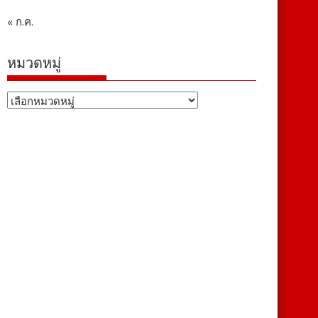
« ก.ค.
หมวดหมู่
หมวด
หมู่