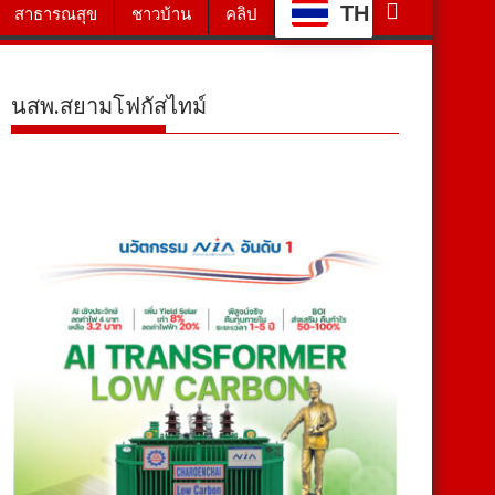
TH
สาธารณสุข
ชาวบ้าน
คลิป
นสพ.สยามโฟกัสไทม์