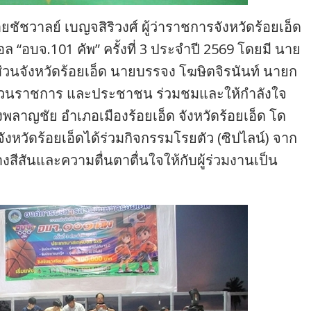
ยชัชวาลย์ เบญจสิริวงศ์ ผู้ว่าราชการจังหวัดร้อยเอ็ด
“อบจ.101 คัพ” ครั้งที่ 3 ประจำปี 2569 โดยมี นาย
ส่วนจังหวัดร้อยเอ็ด นายบรรจง โฆษิตจิรนันท์ นายก
้าส่วนราชการ และประชาชน ร่วมชมและให้กำลังใจ
ลาญชัย อำเภอเมืองร้อยเอ็ด จังหวัดร้อยเอ็ด โด
จังหวัดร้อยเอ็ดได้ร่วมกิจกรรมโรยตัว (ซิปไลน์) จาก
สีสันและความตื่นตาตื่นใจให้กับผู้ร่วมงานเป็น