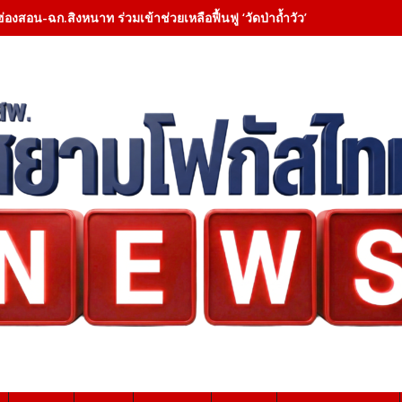
ฮ่องสอน-ฉก.สิงหนาท ร่วมเข้าช่วยเหลือฟื้นฟู ‘วัดป่าถ้ำวัว’ – เคลียสิ่งกี