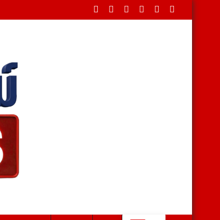
ดขวางใต้สะพาน บรรเทาทุกข์ชาวบ้านหลังน้ำป่าหลาก