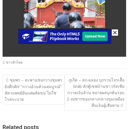
ข่าวทั่วไทย
แนะแนว
ชุมพร – สะพานชมกวางชุมพร
ภูเก็ต – สภ.ฉลอง บุกรวบโจรเสื้อ
Grab ลักตู้เซฟบ้านชาวรัสเซีย
เรื่อง
ยังคึกคัก! “กวางอ้วนท้วนสมบูรณ์”
กวาดเงินล้าน ขยายผลบุกค้นรอบ
สัตวแพทย์ยันแค่ผลัดขน ไม่ใช่
2 งมซากของกลางกลางขุมเหมือง
โรคระบาด
คืนเงินผู้เสียหาย
Related posts