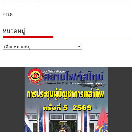
« ก.ค.
หมวดหมู่
หมวด
หมู่