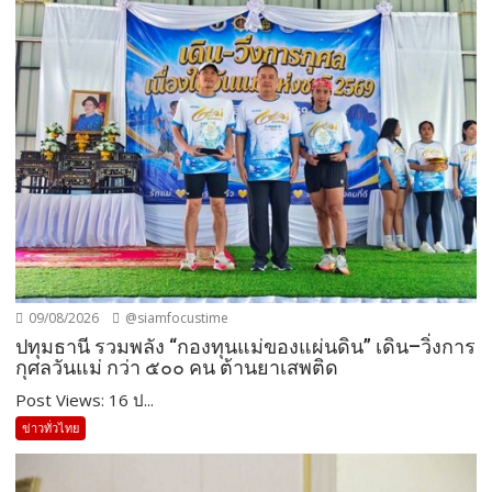
09/08/2026
@siamfocustime
ปทุมธานี รวมพลัง “กองทุนแม่ของแผ่นดิน” เดิน–วิ่งการ
กุศลวันแม่ กว่า ๕๐๐ คน ต้านยาเสพติด
Post Views: 16 ป...
ข่าวทั่วไทย