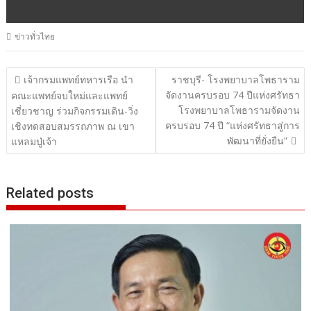
ข่าวทั่วไทย
แนะแนว
เจ้ากรมแพทย์ทหารเรือ นำ
ราชบุรี- โรงพยาบาลโพธาราม
จัดงานครบรอบ 74 ปีแห่งศรัทธา
เรื่อง
คณะแพทย์จบใหม่และแพทย์
โรงพยาบาลโพธารามจัดงาน
เชี่ยวชาญ ร่วมกิจกรรมเดิน-วิ่ง
ครบรอบ 74 ปี “แห่งศรัทธาสู่การ
เชิงทดสอบสมรรถภาพ ณ เขา
พัฒนาที่ยั่งยืน”
แหลมปู่เจ้า
Related posts