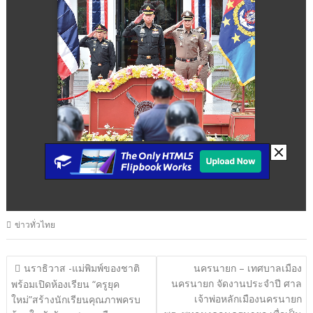
ข่าวทั่วไทย
แนะแนว
นราธิวาส -แม่พิมพ์ของชาติ
นครนายก – เทศบาลเมือง
นครนายก จัดงานประจำปี ศาล
เรื่อง
พร้อมเปิดห้องเรียน “ครูยุค
เจ้าพ่อหลักเมืองนครนายก
ใหม่”สร้างนักเรียนคุณภาพครบ