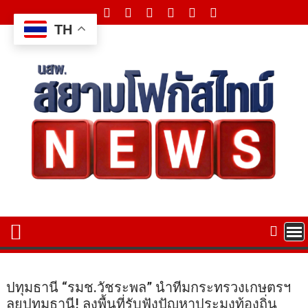
Skip
to
TH
content
ปทุมธานี “รมช.วัชระพล” นำทีมกระทรวงเกษตรฯ
ลุยปทุมธานี! ลงพื้นที่รับฟังปัญหาประมงท้องถิ่น