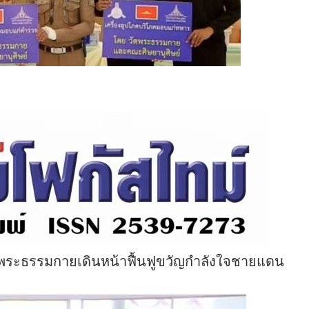
วัดพระธรรมกายเดินหน้าฟื้นฟูขวัญกำลังใจชายแดน