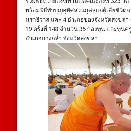
ร่วมพิธีถวายสังฆทานแด่คณะสงฆ์ 323 วัด ในพ
พร้อมพิธีทำบุญอุทิศส่วนกุศลแก่ผู้เสียชี
นราธิวาส และ 4 อำเภอของจังหวัดสงขลา ต
19 ครั้งที่ 148 จำนวน 35 กองทุน และทุนคร
อำเภอบางกล่ำ จังหวัดสงขลา