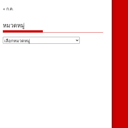
« ก.ค.
หมวดหมู่
หมวด
หมู่