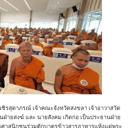
รสุตาภรณ์ เจ้าคณะจังหวัดสงขลา เจ้าอาวาสวัด
่ายสงฆ์ และ นายสังคม เกิดก่อ เป็นประธานฝ่าย
ทธศาสนิกชนร่วมตักบาตรข้าวสารอาหารแห้งแด่พระ