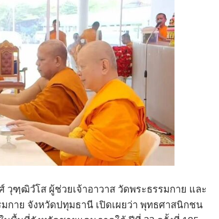
์ วุฑฺฒิวํโส ผู้ช่วยเจ้าอาวาส วัดพระธรรมกาย และ
มกาย จังหวัดปทุมธานี เปิดเผยว่า พุทธศาสนิกชน