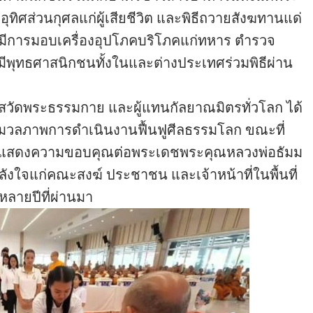
ธีอุทิศส่วนกุศลแก่ผู้เสียชีวิต และพิธีถวายสังฆทานแด่
งมีการมอบเครื่องอุปโภคบริโภคแก่ทหาร ตำรวจ
ทั้งมีพุทธศาสนิกชนทั้งในและต่างประเทศร่วมพิธีผ่าน
าสวัดพระธรรมกาย และผู้แทนกัลยาณมิตรทั่วโลก ได้
มวลภาพการดำเนินงานฟื้นฟูศีลธรรมโลก ขณะที่
ถาแสดงความขอบคุณต่อพระเดชพระคุณหลวงพ่อธัมม
ำลังใจแก่คณะสงฆ์ ประชาชน และเจ้าหน้าที่ในพื้นที่
ลายปีที่ผ่านมา