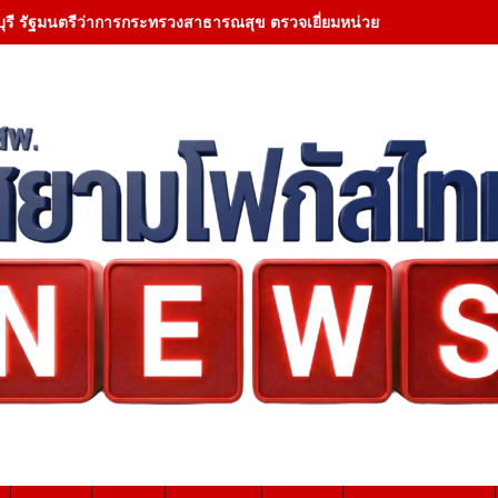
ุรี รัฐมนตรีว่าการกระทรวงสาธารณสุข ตรวจเยี่ยมหน่วยบริการโรงพยา