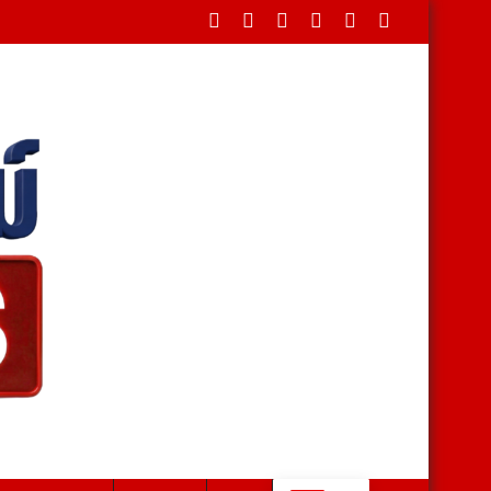
บาลโคกสำโรง