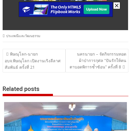
ประเพณีและวัฒนธรรม
แนะแนว
พิษณุโลก-นายก
นครนายก – จัดกิจกรรมทอด
ผ้าป่าการกุศล “ปันรักให้คน
เรื่อง
อบจ.พิษณุโลก เปิดงานเริงลีลาศ
ตาบอดพิการซ้ำซ้อน” ครั้งที่ 8
สัมพันธ์ ครั้งที่ 21
Related posts