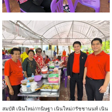
สมบัติ เนินใหม่//กนิษฐา เนินใหม่//รัชชานนท์ เนิน