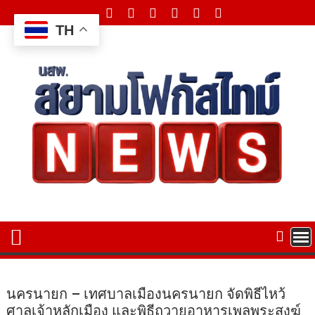
Skip
to
TH
content
นครนายก – เทศบาลเมืองนครนายก จัดพิธีไหว้
ศาลเจ้าหลักเมือง และพิธีถวายอาหารเพลพระสงฆ์