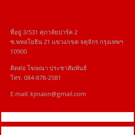
ที่อยู่​ 3/531​ ศุภาลัยปาร์ค​ 2
ซ.พหลโยธิน​ 21​ แขวง/เขต​ จตุจักร​ กรุงเทพฯ
10900
ติดต่อ​ โฆษณา​ ประชาสัมพันธ์
โทร​. 084-878-2581
E.mail:
kjinaon@gmail.com
สยามโฟกัสไทม์ © ข่าว ทันโลก เพื่อคุณ
Proudly powered by WordPress
|
Theme: SuperMag by
Acme