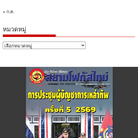
« ก.ค.
หมวดหมู่
หมวด
หมู่