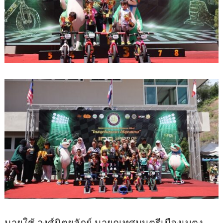
นายใช้ วงศ์นิตยลัภย์ นายกเทศมนตรีเมืองเบตง