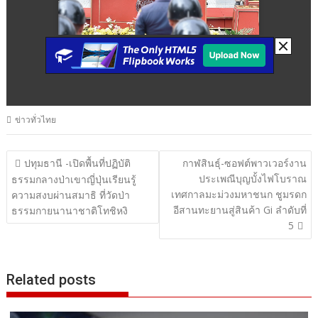
ข่าวทั่วไทย
แนะแนว
ปทุมธานี -เปิดพื้นที่ปฏิบัติ
กาฬสินธุ์-ซอฟต์พาวเวอร์งาน
ประเพณีบุญบั้งไฟโบราณ
เรื่อง
ธรรมกลางป่าเขาญี่ปุ่นเรียนรู้
เทศกาลมะม่วงมหาชนก ชูมรดก
ความสงบผ่านสมาธิ ที่วัดป่า
อีสานทะยานสู่สินค้า Gi ลำดับที่
ธรรมกายนานาชาติโทชิหงิ
5
Related posts