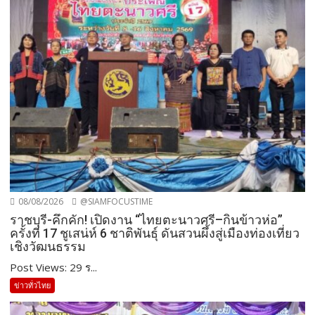
08/08/2026
@SIAMFOCUSTIME
ราชบุรี-คึกคัก! เปิดงาน “ไทยตะนาวศรี–กินข้าวห่อ”
ครั้งที่ 17 ชูเสน่ห์ 6 ชาติพันธุ์ ดันสวนผึ้งสู่เมืองท่องเที่ยว
เชิงวัฒนธรรม
Post Views: 29 ร...
ข่าวทั่วไทย