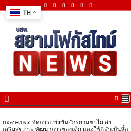
Skip
to
TH
content
ยะลา-เบตง จัดการแข่งขันจักรยานขาไถ ส่ง
เสริมสุขภาพ พัฒนาการของเด็ก และใช้กีฬาเป็นสื่อ