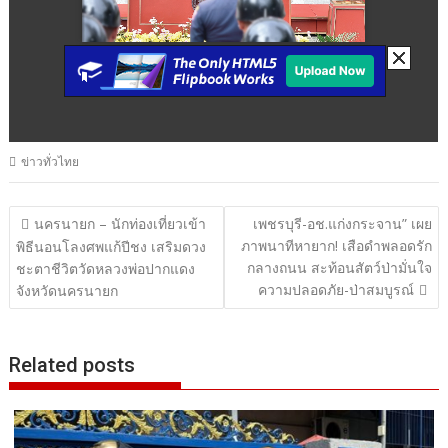
ข่าวทั่วไทย
แนะแนว
นครนายก – นักท่องเที่ยวเข้า
เพชรบุรี-อช.แก่งกระจาน” เผย
ภาพนาทีหายาก! เสือดำพลอดรัก
เรื่อง
พิธีนอนโลงศพแก้ปีชง เสริมดวง
กลางถนน สะท้อนสัตว์ป่ามั่นใจ
ชะตาชีวิตวัดหลวงพ่อปากแดง
ความปลอดภัย-ป่าสมบูรณ์
จังหวัดนครนายก
Related posts