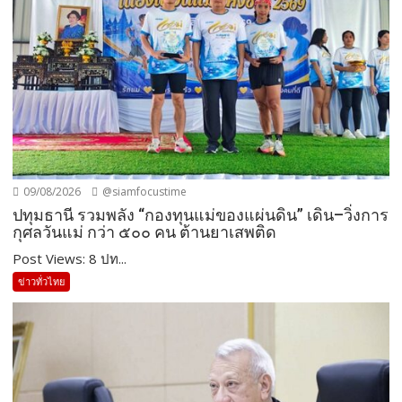
09/08/2026
@siamfocustime
ปทุมธานี รวมพลัง “กองทุนแม่ของแผ่นดิน” เดิน–วิ่งการ
กุศลวันแม่ กว่า ๕๐๐ คน ต้านยาเสพติด
Post Views: 8 ปท...
ข่าวทั่วไทย