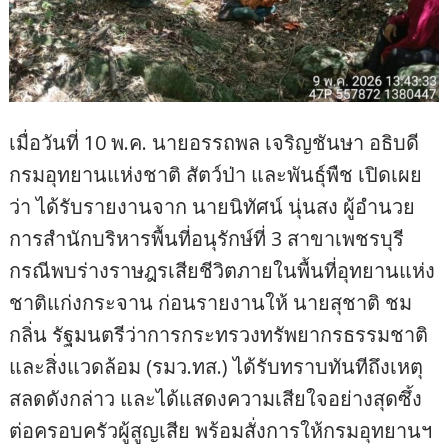
เมื่อวันที่ 10 พ.ค. นายอรรถพล เจริญชันษา อธิบดี
กรมอุทยานแห่งชาติ สัตว์ป่า และพันธุ์พืช เปิดเผย
ว่า ได้รับรายงานจาก นายนิทัศน์ นุ่นสง ผู้อำนวย
การสำนักบริหารพื้นที่อนุรักษ์ที่ 3 สาขาเพชรบุรี
กรณีพบร่างราษฎรเสียชีวิตภายในพื้นที่อุทยานแห่ง
ชาติแก่งกระจาน ก่อนรายงานให้ นายสุชาติ ชม
กลิ่น รัฐมนตรีว่าการกระทรวงทรัพยากรธรรมชาติ
และสิ่งแวดล้อม (รมว.ทส.) ได้รับทราบทันทีถึงเหตุ
สลดดังกล่าว และได้แสดงความเสียใจอย่างสุดซึ้ง
ต่อครอบครัวผู้สูญเสีย พร้อมสั่งการให้กรมอุทยานฯ