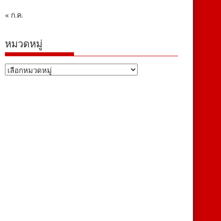
« ก.ค.
หมวดหมู่
หมวด
หมู่