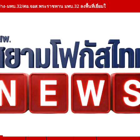
าง-มทบ.32/ศอ.จอส.พระราชทาน มทบ.32 ลงพื้นที่เยี่ยมให้กำลังใจผู้ป่วย