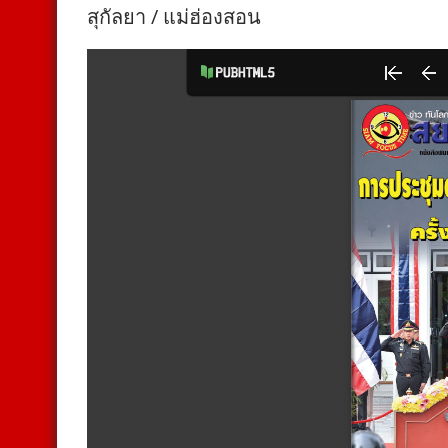
สุกัลยา / แม่ฮ่องสอน