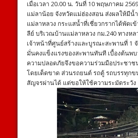
เมื่อเวลา 20.00 น. วันที่ 10 พฤษภาคม 2
แม่ลาน้อย จังหวัดแม่ฮ่องสอน ส่งผลให้
แม่ลาหลวง กระแสน้ำที่เชี่ยวกรากได้พัด
ลีย์ บริเวณบ้านแม่ลาหลวง กม.240 ทางห
เจ้าหน้าที่ศูนย์สร้างและบูรณะสะพานที่ 1
มั่นคงแข็งแรงของสะพานทันที เบื้องต้นพบ
ความปลอดภัยจึงขอความร่วมมือประชาชน ง
โดยเด็ดขาด ส่วนรถยนต์ รถตู้ รถบรรทุกขนา
สัญจรผ่านได้ แต่ขอให้ใช้ความระมัดระวัง