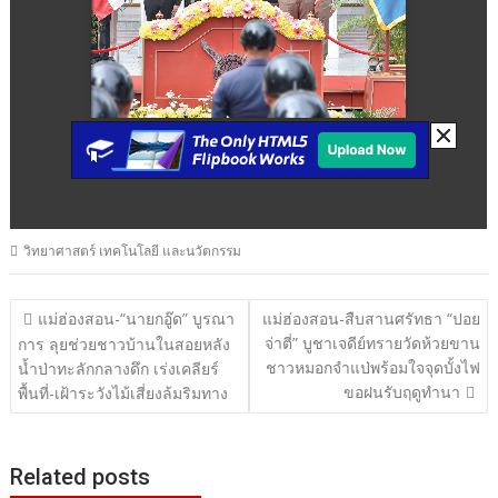
วิทยาศาสตร์ เทคโนโลยี และนวัตกรรม
แนะแนว
แม่ฮ่องสอน-“นายกอู๊ด” บูรณา
แม่ฮ่องสอน-สืบสานศรัทธา “ปอย
จ่าตี่” บูชาเจดีย์ทรายวัดห้วยขาน
เรื่อง
การ ลุยช่วยชาวบ้านในสอยหลัง
ชาวหมอกจำแป่พร้อมใจจุดบั้งไฟ
น้ำป่าทะลักกลางดึก เร่งเคลียร์
ขอฝนรับฤดูทำนา
พื้นที่-เฝ้าระวังไม้เสี่ยงล้มริมทาง
Related posts