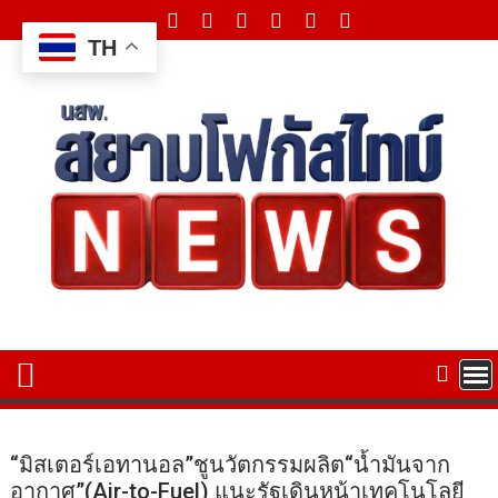
Skip
to
TH
content
“มิสเตอร์เอทานอล”ชูนวัตกรรมผลิต“น้ำมันจาก
อากาศ”(Air-to-Fuel) แนะรัฐเดินหน้าเทคโนโลยี