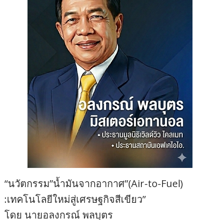
“นวัตกรรม”น้ำมันจากอากาศ”(Air-to-Fuel)
:เทคโนโลยีใหม่สู่เศรษฐกิจสีเขียว”
โดย นายอลงกรณ์ พลบุตร