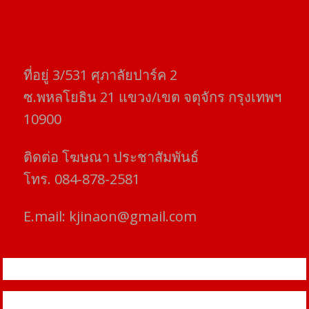
ที่อยู่​ 3/531​ ศุภาลัยปาร์ค​ 2
ซ.พหลโยธิน​ 21​ แขวง/เขต​ จตุจักร​ กรุงเทพฯ
10900
ติดต่อ​ โฆษณา​ ประชาสัมพันธ์
โทร​. 084-878-2581
E.mail:
kjinaon@gmail.com
สยามโฟกัสไทม์ © ข่าว ทันโลก เพื่อคุณ
Proudly powered by WordPress
|
Theme: SuperMag by
Acme