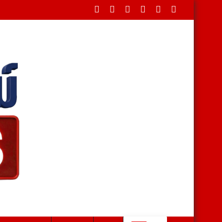
ดขวางใต้สะพาน บรรเทาทุกข์ชาวบ้านหลังน้ำป่าหลาก