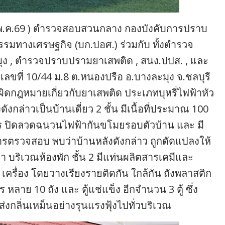
11 พ.ค.69 ) ตำรวจสอบสวนกลาง กองบังคับการปราบ
มทางเศรษฐกิจ (บก.ปอศ.) ร่วมกับ ทั้งตำรวจ
มุง , ตำรวจปราบปรามยาเสพติด , สนง.ปปส. , และ
เลขที่ 10/44 ม.8 ต.หนองปรือ อ.บางละมุง จ.ชลบุรี
ผิดกฎหมายเกี่ยวกับยาเสพติด ประเภทบุหรี่ไฟฟ้าหัว
กล่าวเป็นบ้านเดี่ยว 2 ชั้น มีเนื้อที่ประมาณ 100
ตร ปิดลวดฉนวนไฟฟ้ากันขโมยรอบตัวบ้าน และ มี
กการตรวจสอบ พบว่าบ้านหลังดังกล่าว ถูกดัดแปลงให้
 บริเวณห้องพัก ชั้น 2 มีแท่นผลิตสารเคมีและ
รื่อง โดยวางเรียงรายติดกัน ใกล้กัน ถังพลาสติก
 หลาย 10 ถัง และ ตู้แช่แข็ง อีกจำนวน 3 ตู้ ซึ่ง
งกลิ่นเหม็นอย่างรุนแรงฟุ้งไปทั่วบริเวณ