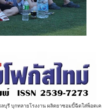
บุรี บุกทลายโรงงาน ผลิตยาซอมบี้ฉีดใส่พ็อตเค