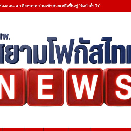
ฮ่องสอน-ฉก.สิงหนาท ร่วมเข้าช่วยเหลือฟื้นฟู ‘วัดป่าถ้ำวัว’ – เคลียสิ่งกี