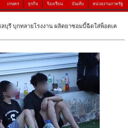
เกษตร
ธุรกิจ
ร้องเรียน
บันเทิง
หน่วยงานภาครัฐ
บุรี บุกทลายโรงงาน ผลิตยาซอมบี้ฉีดใส่พ็อตเค