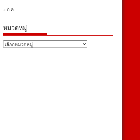
« ก.ค.
หมวดหมู่
หมวด
หมู่