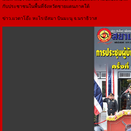
กับประชาชนในพื้นที่จังหวัดชายแดนภาคใต้
ข่าว.แวดาโอ๊ะ หะไร/อัสมา บินมะนุ จ.นราธิวาส