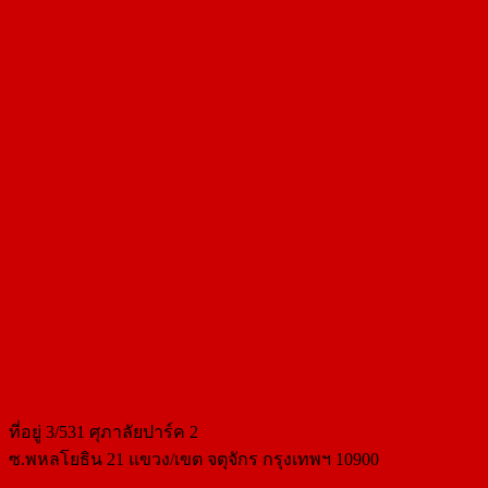
ที่อยู่​ 3/531​ ศุภาลัยปาร์ค​ 2
ซ.พหลโยธิน​ 21​ แขวง/เขต​ จตุจักร​ กรุงเทพฯ 10900