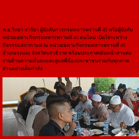
พ.อ.วิทยา สาริยา ผู้บังคับการกรมทหารพรานที่ 45 หรือผู้บังคับ
หน่วยเฉพาะกิจกรมทหารพรานที่ 45 คนใหม่ เปิดใจระหว่าง
กิจกรรมสภากาแฟ ณ หน่วยเฉพาะกิจกรมทหารพรานที่ 45
อำเภอระแงะ จังหวัดนราธิวาส พร้อมประกาศเดินหน้าสานต่อ
งานด้านความมั่นคงและดูแลพี่น้องประชาชนร่วมกับทุกภาค
ส่วนอย่างเต็มกำลัง