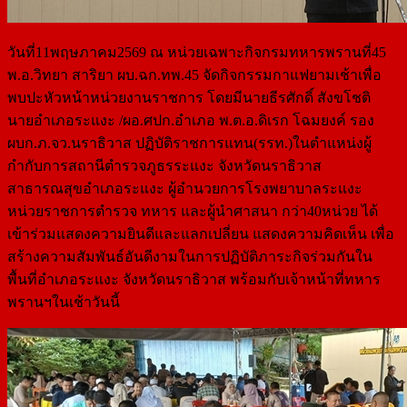
วันที่11พฤษภาคม2569 ณ หน่วยเฉพาะกิจกรมทหารพรานที่45
พ.อ.วิทยา สาริยา ผบ.ฉก.ทพ.45 จัดกิจกรรมกาแฟยามเช้าเพื่อ
พบปะหัวหน้าหน่วยงานราชการ โดยมีนายธีรศักดิ์ สังขโชติ
นายอำเภอระแงะ /ผอ.ศปก.อำเภอ พ.ต.อ.ดิเรก โฉมยงค์ รอง
ผบก.ภ.จว.นราธิวาส ปฏิบัติราชการแทน(รรท.)ในตำแหน่งผู้
กำกับการสถานีตำรวจภูธรระแงะ จังหวัดนราธิวาส
สาธารณสุขอำเภอระแงะ ผู้อำนวยการโรงพยาบาลระแงะ
หน่วยราชการตำรวจ ทหาร และผู้นำศาสนา กว่า40หน่วย ได้
เข้าร่วมแสดงความยินดีและแลกเปลี่ยน แสดงความคิดเห็น เพื่อ
สร้างความสัมพันธ์อันดีงามในการปฏิบัติภาระกิจร่วมกันใน
พื้นที่อำเภอระแงะ จังหวัดนราธิวาส พร้อมกับเจ้าหน้าที่ทหาร
พรานฯในเช้าวันนี้