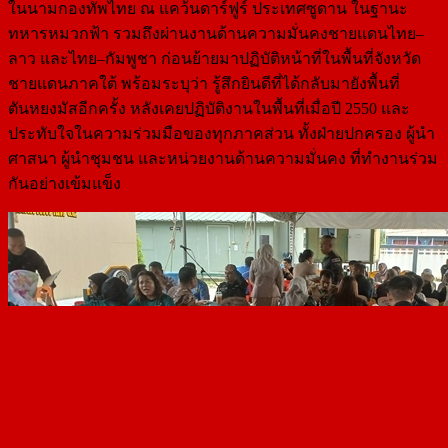
ในนามกองทัพไทย ณ แคว้นดาร์ฟูร์ ประเทศซูดาน ในฐานะ
ทหารหมวกฟ้า รวมถึงผ่านงานด้านความมั่นคงชายแดนไทย–
ลาว และไทย–กัมพูชา ก่อนย้ายมาปฏิบัติหน้าที่ในพื้นที่จังหวัด
ชายแดนภาคใต้ พร้อมระบุว่า รู้สึกยินดีที่ได้กลับมายังพื้นที่
ตันหยงมัสอีกครั้ง หลังเคยปฏิบัติงานในพื้นที่เมื่อปี 2550 และ
ประทับใจในความร่วมมือของทุกภาคส่วน ทั้งฝ่ายปกครอง ผู้นำ
ศาสนา ผู้นำชุมชน และหน่วยงานด้านความมั่นคง ที่ทำงานร่วม
กันอย่างเข้มแข็ง