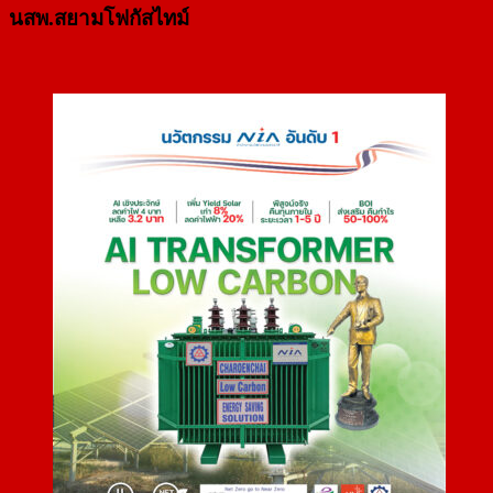
นสพ.สยามโฟกัสไทม์