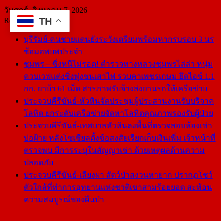
Skip
วันศุกร์, สิงหาคม 7, 2026
to
TH
Recent posts
content
บุรีรัมย์-คนชายแดนยังระวังเตรียมพร้อมหากรบรอบ 3 นร
ซ้อมอพยพประจำ
ชุมพร – ซิ่งหนีไม่รอด! ตำรวจทางหลวงชุมพรไล่ล่า หนุ่ม
ควบเวฟแต่งซิ่งพุ่งชนเสาไฟ รวบคาเพชรเกษม ยึดไอซ์ 1.1
กก. ยาบ้า 61 เม็ด สารภาพรับจ้างส่งยานรกให้เครือข่าย
ประจวบคีรีขันธ์-หัวหินจัดประชุมผู้ประสานงานรับบริจาค
โลหิต ยกระดับเครือข่ายจัดหาโลหิตคุณภาพรองรับผู้ป่วย
ประจวบคีรีขันธ์-เทศบาลหัวหินลงพื้นที่ตรวจสอบห้องเช่า
บ่อฝ้าย หลังโซเชียลตั้งข้อสงสัยเรียกเก็บเงินเพิ่ม เจ้าหน้าที่
ตรวจพบ มีการระบุในสัญญาเช่า ด้วยเหตุผลด้านความ
ปลอดภัย
ประจวบคีรีขันธ์-เลียงผา สัตว์ป่าสงวนหายาก ปรากฏโชว์
ตัวใกล้ที่ทำการอุทยานแห่งชาติเขาสามร้อยยอด สะท้อน
ความสมบูรณ์ของผืนป่า