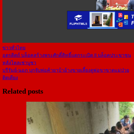
ข่าวทั่วไทย
อุตรดิตถ์ บล็อคสร้างพระศักดิ์สิทธิ์แตกระเบิด 8 บล็อคประขาชน
แนะแนว
หลั่งไหลเช่าบูชา
เรื่อง
บุรีรัมย์-นอภ บุกจับพ่อค้ายาบ้าอ้างขายเลี้ยงดูพ่อขาขาดแม่ป่วย
ติดเตียง
Related posts