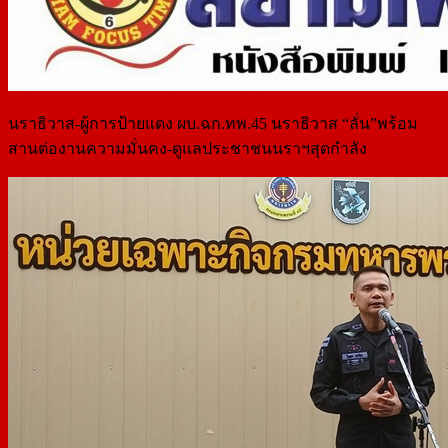
นราธิวาส-ผู้การป้ายแดง ผบ.ฉก.ทพ.45 นราธิวาส “ลั่น”พร้อม
สานต่องานความมั่นคง-ดูแลประชาชนนราฯสุดกำลัง