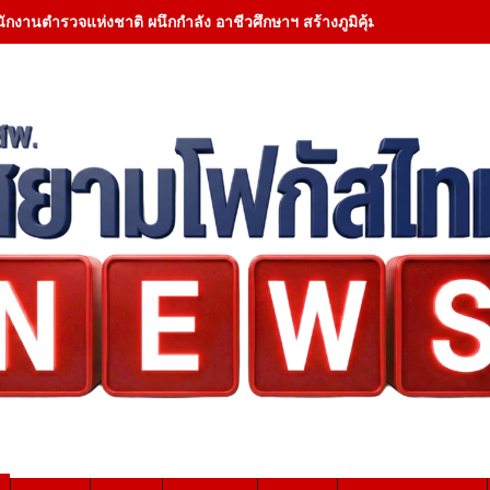
ักงานตำรวจแห่งชาติ ผนึกกำลัง อาชีวศึกษาฯ สร้างภูมิคุ้มกันไซเบอร์ เจา