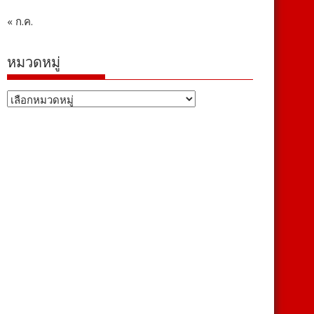
« ก.ค.
หมวดหมู่
หมวด
หมู่