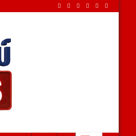
ะกลุ่มเยาวชน-นักศึกษา กว่า 8 แสนคน