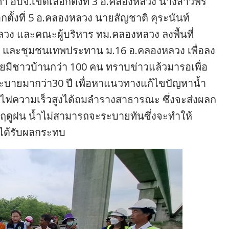
 อบจ.เขตเลือกตั้งที่ 3 อ.คลองหลวง นางสาวพร
ตั้งที่ 5 อ.คลองหลวง นายสัญชาติ คุระนันท์
ลวง และคณะผู้บริหาร ทม.คลองหลวง ลงพื้นที่
ส์ และชุมชนเทพประทาน ม.16 อ.คลองหลวง เพื่อลง
ีชาวบ้านกว่า 100 คน ทราบข่าวแล้วมารอเพื่อ
ระบายมากว่า30 ปี เพื่อหาแนวทางแก้ไขปัญหาน้ำ
รถไฟความเร็วสูงได้ถมลำรางสาธารณะ ซึ่งจะส่งผลก
่ฤดูฝน น้ำไม่สามารถจะระบายทันซึ่งจะทำให้
ได้รับผลกระทบ