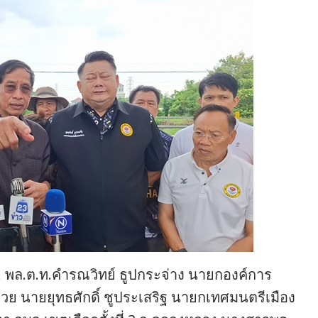
น. พล.ต.ท.คำรณวิทย์ ธูปกระจ่าง นายกองค์การ
ด้วย นายยุทธศักดิ์ ชูประเสริฐ นายกเทศมนตรีเมือง