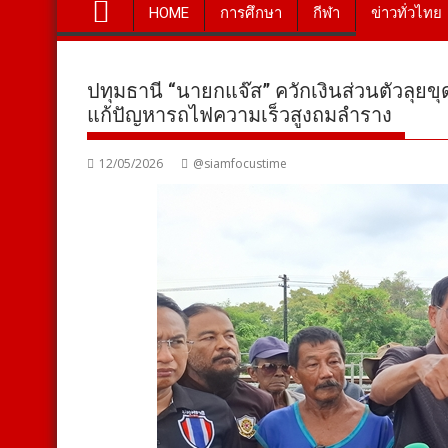
HOME
การศึกษา
กีฬา
ข่าวทั่วไทย
ปทุมธานี “นายกแจ๊ส” ควักเงินส่วนตัวลุยข
แก้ปัญหารถไฟความเร็วสูงถมลำราง
12/05/2026
@siamfocustime