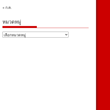
« ก.ค.
หมวดหมู่
หมวด
หมู่