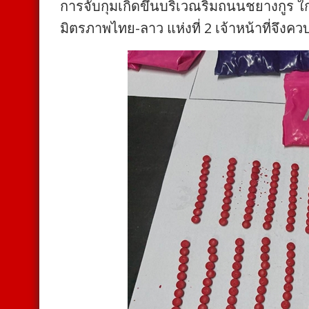
การจับกุมเกิดขึ้นบริเวณริมถนนชยางกูร ใก
มิตรภาพไทย-ลาว แห่งที่ 2 เจ้าหน้าที่จ