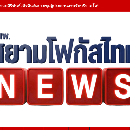
จวบคีรีขันธ์-หัวหินจัดประชุมผู้ประสานงานรับบริจาคโลหิต ยกระดับเครือข