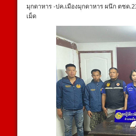
มุกดาหาร -ปค.เมืองมุกดาหาร ผนึก ตชด.2
เม็ด