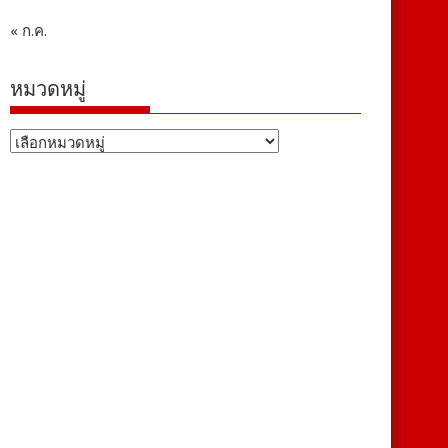
« ก.ค.
หมวดหมู่
หมวด
หมู่