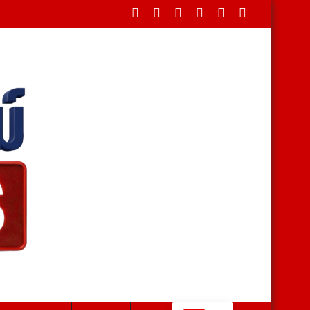
บาลโคกสำโรง