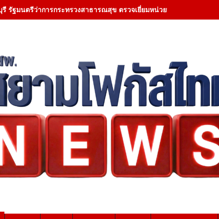
ุรี รัฐมนตรีว่าการกระทรวงสาธารณสุข ตรวจเยี่ยมหน่วยบริการโรงพยา