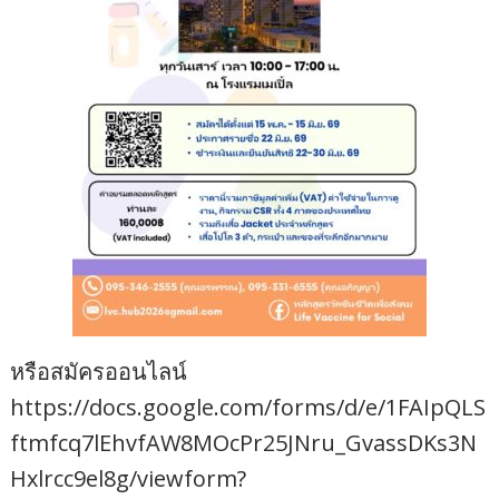
หรือสมัครออนไลน์
https://docs.google.com/forms/d/e/1FAIpQLS
ftmfcq7lEhvfAW8MOcPr25JNru_GvassDKs3N
Hxlrcc9el8g/viewform?