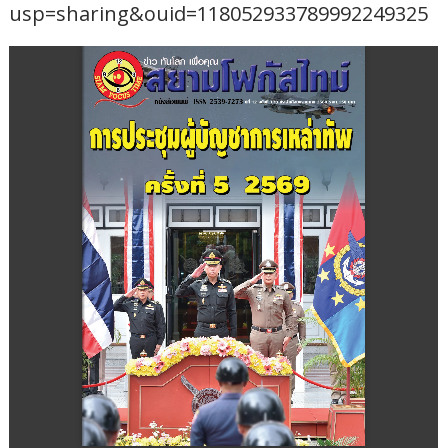
usp=sharing&ouid=118052933789992249325