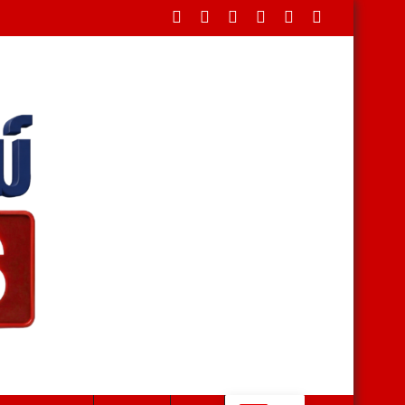
ดขวางใต้สะพาน บรรเทาทุกข์ชาวบ้านหลังน้ำป่าหลาก