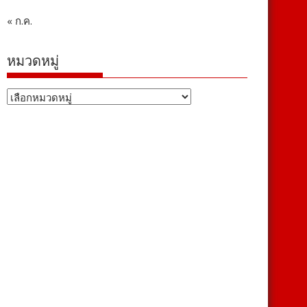
« ก.ค.
หมวดหมู่
หมวด
หมู่