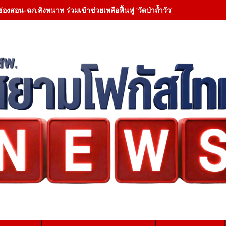
ฮ่องสอน-ฉก.สิงหนาท ร่วมเข้าช่วยเหลือฟื้นฟู ‘วัดป่าถ้ำวัว’ – เคลียสิ่งกี