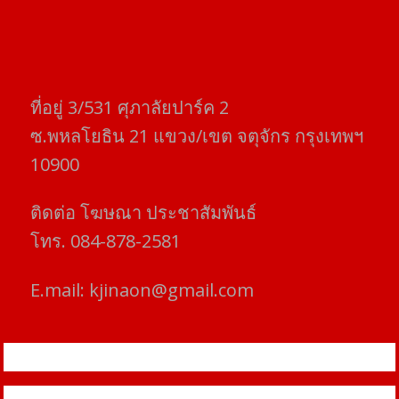
ที่อยู่​ 3/531​ ศุภาลัยปาร์ค​ 2
ซ.พหลโยธิน​ 21​ แขวง/เขต​ จตุจักร​ กรุงเทพฯ
10900
ติดต่อ​ โฆษณา​ ประชาสัมพันธ์
โทร​. 084-878-2581
E.mail:
kjinaon@gmail.com
สยามโฟกัสไทม์ © ข่าว ทันโลก เพื่อคุณ
Proudly powered by WordPress
|
Theme: SuperMag by
Acme