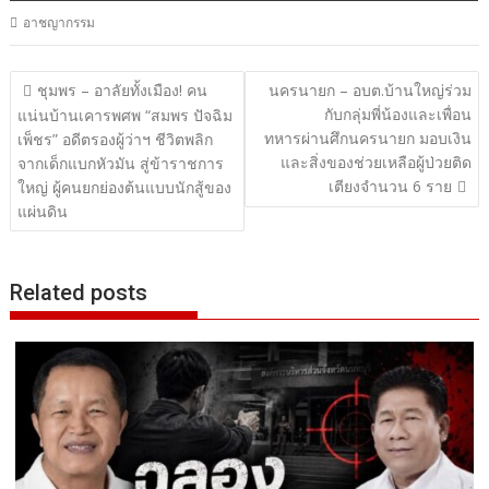
อาชญากรรม
แนะแนว
ชุมพร – อาลัยทั้งเมือง! คน
นครนายก – อบต.บ้านใหญ่ร่วม
กับกลุ่มพี่น้องและเพื่อน
เรื่อง
แน่นบ้านเคารพศพ “สมพร ปัจฉิม
ทหารผ่านศึกนครนายก มอบเงิน
เพ็ชร” อดีตรองผู้ว่าฯ ชีวิตพลิก
และสิ่งของช่วยเหลือผู้ป่วยติด
จากเด็กแบกหัวมัน สู่ข้าราชการ
เตียงจำนวน 6 ราย
ใหญ่ ผู้คนยกย่องต้นแบบนักสู้ของ
แผ่นดิน
Related posts