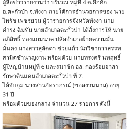
ผู้สื่อข่าวรายงานว่า บริเวณ หมู่ที่ 4 ต.คึกคัก
อ.ตะกั่วป่า จ.พังงา ภายใต้การอำนวยการของ นาย
ไพรัช เพชรยวน ผู้ว่ารายการจังหวัดพังงา นาย
ดำรง ฉิมทับ นายอำเภอตะกั่วป่า ได้สั่งการให้ นาย
อภิสิทธิ์ ทองแกมนาค ปลัดอำเภอฝ้ายความมั่น
มั่นคง นางสาวสุลัดดา ช่วยแก้ว นักวิชาการสรรพ
สามิตชำนาญงาน พร้อมด้วย นายทรงศรี นพฤทธิ์
ผู้ใหญ่บ้านหมู่ที่ 6 และสมาชิก อส. กองร้อยอาสา
รักษาดินแดนอำเภอตะกั่วป่า ที่ 7.
ได้จับกุม นางสาวภัทราภรณ์ (ขอสงวนนาม) อายุ
31 ปี
พร้อมด้วยของกลาง จำนวน 27 รายการ ดังนี้