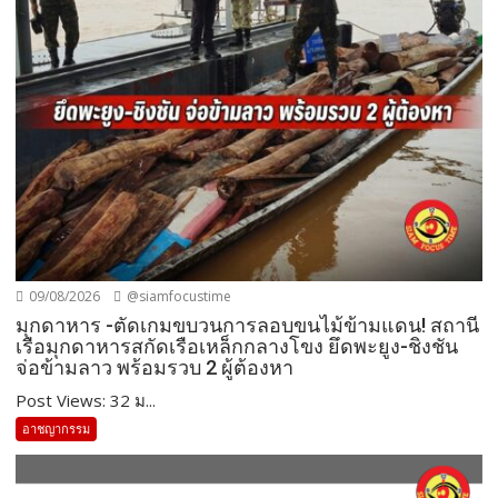
09/08/2026
@siamfocustime
มุกดาหาร -ตัดเกมขบวนการลอบขนไม้ข้ามแดน! สถานี
เรือมุกดาหารสกัดเรือเหล็กกลางโขง ยึดพะยูง-ชิงชัน
จ่อข้ามลาว พร้อมรวบ 2 ผู้ต้องหา
Post Views: 32 ม...
อาชญากรรม