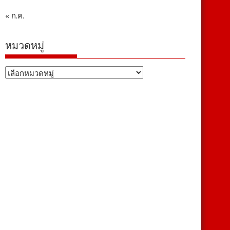
« ก.ค.
หมวดหมู่
หมวด
หมู่