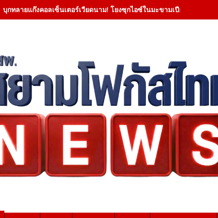
บุกทลายแก๊งคอลเซ็นเตอร์เวียดนาม! โยงซุกไอซ์ในมะขามเปียกยึดทองกว