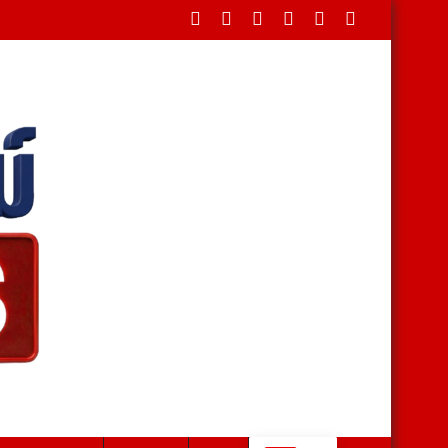
่า 40 บาท-ไอโฟนเพียบ สาวหอบเงิน 1.5 แสนติดสินบนตำรวจ สุดท้ายโดนร