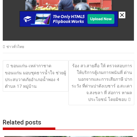
ข่าวทั่วไทย
แนะแนว
ขอนแก่น-เหล่ากาชาด
ร้อง สว.สายสื่อ ให้ ตรวจสอบการ
ให้บริการตู้เกมการพนันที่ ด่าน
เรื่อง
ขอนแก่น มอบชุดธารน้ำใจ ช่วยผู้
นอกจากและการเสียภาษี ปาก
ประสบวาตภัยอำเภอน้ำพอง 4
ระวัง ที่ด่านปาดังเบซาร์ อ.สะเดา
ตำบล 17 หมู่บ้าน
จ.สงขลา ที่ ส่อการ หาผล
ประโยชน์ โดยมิชอบ
Related posts