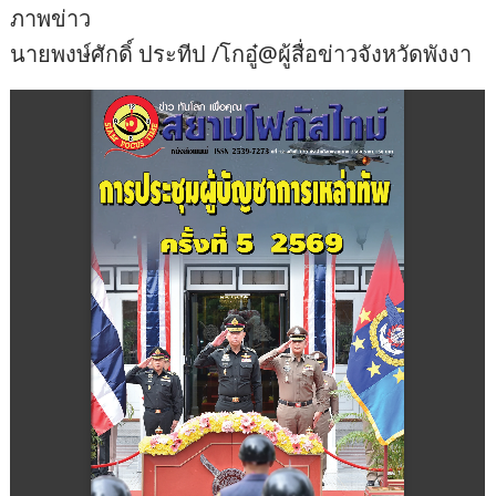
ภาพข่าว
นายพงษ์ศักดิ์ ประทีป /โกอู๋@ผู้สื่อข่าวจังหวัดพังงา