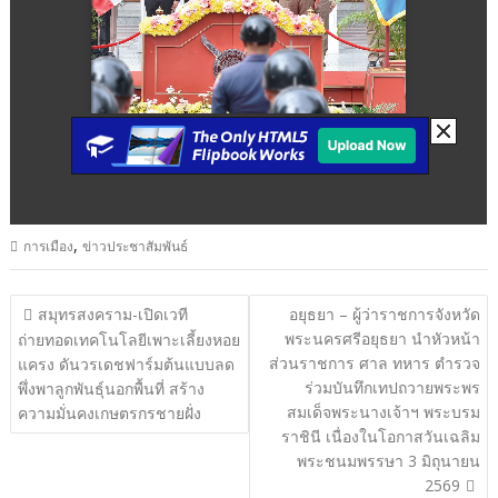
,
การเมือง
ข่าวประชาสัมพันธ์
แนะแนว
สมุทรสงคราม-เปิดเวที
อยุธยา – ผู้ว่าราชการจังหวัด
พระนครศรีอยุธยา นำหัวหน้า
เรื่อง
ถ่ายทอดเทคโนโลยีเพาะเลี้ยงหอย
ส่วนราชการ ศาล ทหาร ตำรวจ
แครง ดันวรเดชฟาร์มต้นแบบลด
ร่วมบันทึกเทปถวายพระพร
พึ่งพาลูกพันธุ์นอกพื้นที่ สร้าง
สมเด็จพระนางเจ้าฯ พระบรม
ความมั่นคงเกษตรกรชายฝั่ง
ราชินี เนื่องในโอกาสวันเฉลิม
พระชนมพรรษา 3 มิถุนายน
2569