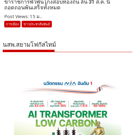
ข้าราชการพัวพันโกงสอบท้องถิ่น ลั่น 31 ส.ค. นี้
ถอดถอนพ้นเสร็จทั้งหมด
Post Views: 15 ม...
การเมือง
ข่าวประชาสัมพันธ์
นสพ.สยามโฟกัสไทม์