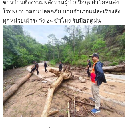
ชาวบ้านต้องรวมพลังหามผู้ป่วยวิกฤตฝ่าโคลนส่ง
โรงพยาบาลจนปลอดภัย นายอำเภอแม่สะเรียงสั่ง
ทุกหน่วยเฝ้าระวัง 24 ชั่วโมง รับมือฤดูฝน