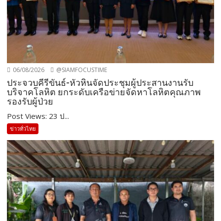
06/08/2026
@SIAMFOCUSTIME
ประจวบคีรีขันธ์-หัวหินจัดประชุมผู้ประสานงานรับ
บริจาคโลหิต ยกระดับเครือข่ายจัดหาโลหิตคุณภาพ
รองรับผู้ป่วย
Post Views: 23 ป...
ข่าวทั่วไทย