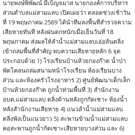
นายพงษ์พิพัฒน์ มีเบ็ญจมาส นายกองค์การบริหาร
ส่วนตำบลแม่สามแลบ เปิดเผยว่า ตลอดช่วงเช้าวัน
ที่ 19 พฤษภาคม 2569 ได้นำทีมลงพื้นที่สำรวจความ
เสียหายทันที หลังฝนตกหนักเมื่อเย็นวันที่ 18
พฤษภาคม ส่งผลให้ลำน้ำแม่สามแลบเอ่อล้นตลิ่ง
เข้าถล่มพื้นที่สำคัญ พบความเสียหายหลัก 6 จุด
ประกอบด้วย 1) โรงเรียนบ้านห้วยกองก๊าด น้ำป่า
พัดโคลนถล่มสนามหน้าโรงเรียน ห้องเรียนบาง
ส่วน และห้องครัวโรงอาหาร 2) ศูนย์พัฒนาเด็กเล็ก
บ้านห้วยกองก๊าด ถูกน้ำท่วมพื้นที่ 3) สำนักงาน
อบต.แม่สามแลบ ตลิ่งด้านหลังถูกกัดเซาะ ห้องน้ำ
หลังสำนักงานเสียหาย 4) แนวลำน้ำแม่สามแลบ
ตลิ่งพังเป็นแนวยาว 5) สะพานข้ามน้ำแม่สามแลบ
คอสะพานถูกน้ำกัดเซาะเสียหายบางส่วน และ 6)