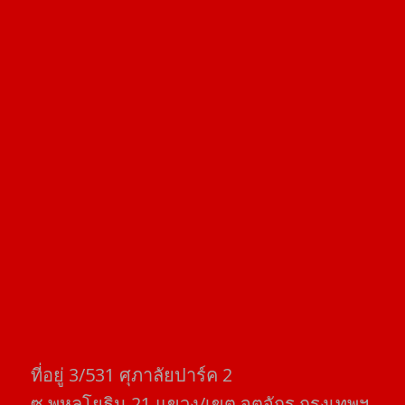
ที่อยู่​ 3/531​ ศุภาลัยปาร์ค​ 2
ซ.พหลโยธิน​ 21​ แขวง/เขต​ จตุจักร​ กรุงเทพฯ