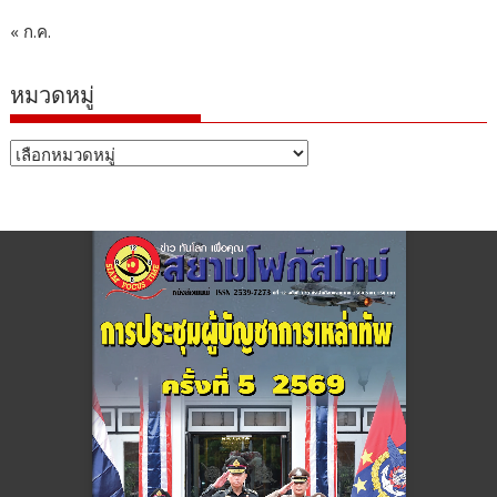
« ก.ค.
หมวดหมู่
หมวด
หมู่