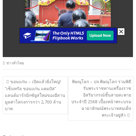
ข่าวทั่วไทย
แนะแนว
ขอนแก่น – เปิดแล้วยิ่งใหญ่!
พิษณุโลก – ปจ.พิษณุโลก ร่วมพิธี
รับพระราชทานเครื่องราช
เรื่อง
“เซ็นทรัล ขอนแก่น แคมปัส”
อิสริยาภรณ์ชั้นสายสะพาย
แลนด์มาร์กมิกซ์ยูสใหม่ของอีสาน
ประจำปี 2568 เบื้องหน้าพระบรม
มูลค่าโครงการกว่า 2,700 ล้าน
ฉายาลักษณ์พระบาทสมเด็จ
บาท
พระเจ้าอยู่หัว