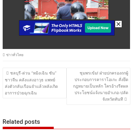
ข่าวทั่วไทย
แนะแนว
ชลบุรี-ด่วน “หมิงเฉิน ซัน”
ชุมพรเข้ม! ฝ่ายปกครองถกผู้
ประกอบการคาราโอเกะ สั่งยึด
เรื่อง
ชาวจีน คลังแสงอาวุธ แพทย์
กฎหมายเป็นหลัก ใครอ้างรีดผล
ส่งตัวกลับเรือนจำแล้วหลังเกิด
ประโยชน์แจ้งนายอำเภอ-ปลัด
อาการป่วยฉุกเฉิน
จังหวัดทันที
Related posts