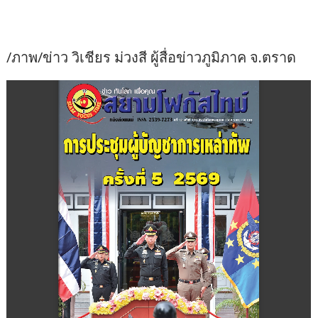
/ภาพ/ข่าว วิเชียร ม่วงสี ผู้สื่อข่าวภูมิภาค จ.ตราด