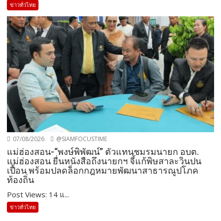
ข่าวทั่วไทย
07/08/2026
@SIAMFOCUSTIME
แม่ฮ่องสอน-“พงษ์พิพัฒน์” ตัวแทนชมรมนายก อบต.
แม่ฮ่องสอน ยื่นหนังสือถึงนายกฯ จี้แก้พิษสาละวินปน
เปื้อน พร้อมปลดล็อกกฎหมายพัฒนาสาธารณูปโภค
ท้องถิ่น
Post Views: 14 แ...
ข่าวทั่วไทย