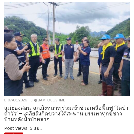
07/08/2026
@SIAMFOCUSTIME
แม่ฮ่องสอน-ฉก.สิงหนาท ร่วมเข้าช่วยเหลือฟื้นฟู ‘วัดป่า
ถ้ำวัว’ – เคลียสิ่งกีดขวางใต้สะพาน บรรเทาทุกข์ชาว
บ้านหลังน้ำป่าหลาก
Post Views: 5 แม...