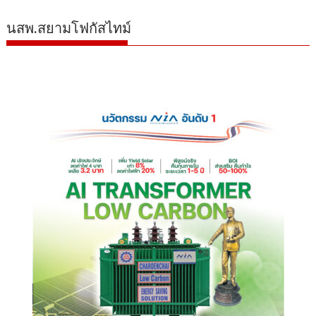
นสพ.สยามโฟกัสไทม์