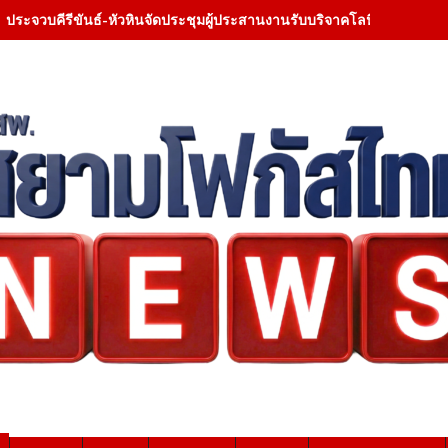
ประจวบคีรีขันธ์-หัวหินจัดประชุมผู้ประสานงานรับบริจาคโลหิต ยกระดับเค