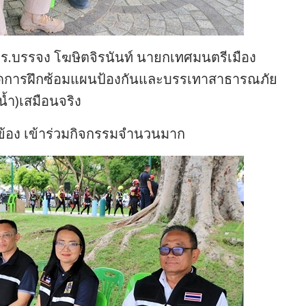
 ดร.บรรจง โฆษิตจิรนันท์ นายกเทศมนตรีเมือง
ปิดการฝึกซ้อมแผนป้องกันและบรรเทาสาธารณภัย
น้ำ)เสมือนจริง
วข้อง เข้าร่วมกิจกรรมจำนวนมาก