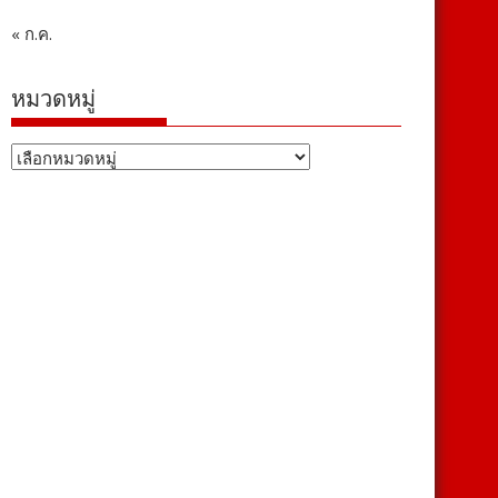
« ก.ค.
หมวดหมู่
หมวด
หมู่